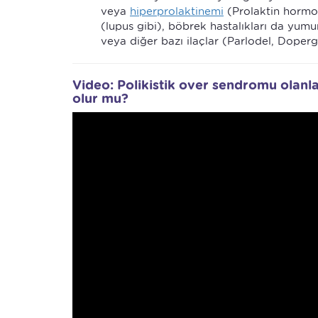
veya
hiperprolaktinemi
(Prolaktin hormonu
(lupus gibi), böbrek hastalıkları da yum
veya diğer bazı ilaçlar (Parlodel, Dopergin
Video: Polikistik over sendromu olanla
olur mu?