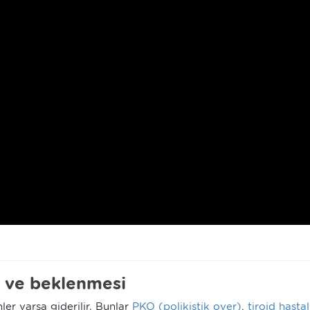
i ve beklenmesi
r varsa giderilir.
Bunlar
PKO (polikistik over)
,
tiroid hastal