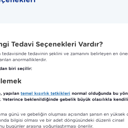
gi Tedavi Seçenekleri Vardır?
 tedavisinde tedavinin şeklini ve zamanını belirleyen en öne
rılan anormalliklerdir.
an biri seçilir:
klemek
e, yapılan
temel kısırlık tetkikleri
normal olduğunda bu yö
r. Yeterince beklenildiğinde gebelik büyük olasılıkla kendi
ama günü ve gebeliğin oluşması açısından şansın en yüksek
nda bilgisi olması ve bir adet döngüsündeki düzenli cinsel
unu bugünler arasına yoğunlaştırması önerilir.