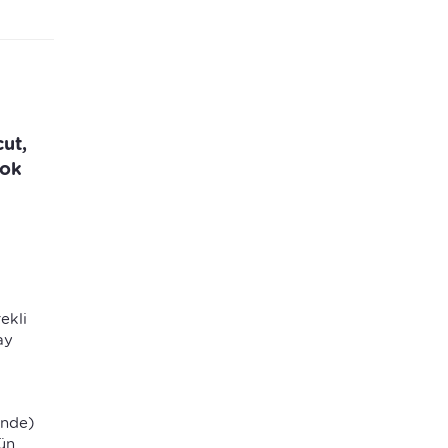
ut,
çok
ekli
ay
inde)
ün