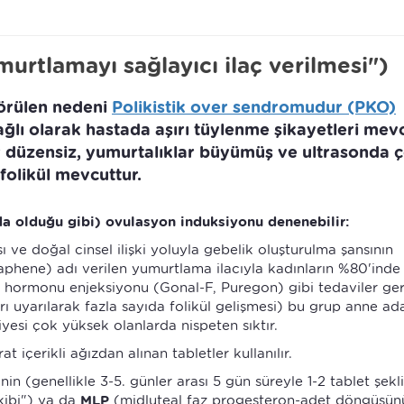
rtlamayı sağlayıcı ilaç verilmesi")
örülen nedeni
Polikistik over sendromudur (PKO)
lı olarak hastada aşırı tüylenme şikayetleri mevc
 düzensiz, yumurtalıklar büyümüş ve ultrasonda 
folikül mevcuttur.
 olduğu gibi) ovulasyon induksiyonu denenebilir:
e doğal cinsel ilişki yoluyla gebelik oluşturulma şansının
naphene) adı verilen yumurtlama ilacıyla kadınların %80'inde
 hormonu enjeksiyonu (Gonal-F, Puregon) gibi tedaviler ger
rı uyarılarak fazla sayıda folikül gelişmesi) bu grup anne ad
esi çok yüksek olanlarda nispeten sıktır.
 içerikli ağızdan alınan tabletler kullanılır.
 (genellikle 3-5. günler arası 5 gün süreyle 1-2 tablet şekl
kibi") ya da
MLP
(midluteal faz progesteron-adet döngüsün