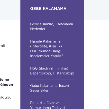
GEBE KALAMAMA
Gebe (Hamile) Kalamama
Nedenleri
Hamile Kalamama
mli
(İnfertilite, Kısırlık)
Durumunda Hangi
İncelemeler Yapılır?
HSG (ilaçlı rahim filmi),
Laparoskopi, Histeroskopi
nteme
liğinden
Gebe Kalamama Tedavi
Seçenekleri
 olduğu
Polikistik Over ve
Yumurtlama Tedavisi