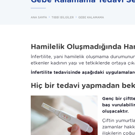
ANA SAYFA
TIBBİ BİLGİLER
GEBE KALAMAMA
Hamilelik Oluşmadığında Han
İnfertilite, yani hamilelik oluşmama durumunun
etkenler kadının yaşı ve tetkiklerde ortaya çıka
İnfertilite tedavisinde aşağıdaki uygulamalard
Hiç bir tedavi yapmadan be
Genç bir çiftt
baş vurulabili
oluşacaktır.
Çiftin yumurtl
zamanlar hakkı
ilişkilerin çoğ