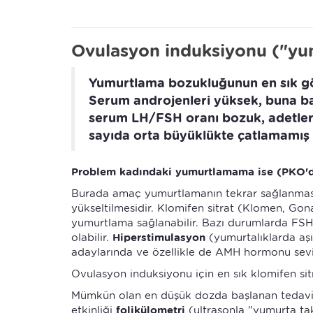
Ovulasyon induksiyonu ("yumu
Yumurtlama bozukluğunun en sık g
Serum androjenleri yüksek, buna bağ
serum LH/FSH oranı bozuk, adetler
sayıda orta büyüklükte çatlamamış 
Problem kadındaki yumurtlamama ise (PKO'da
Burada amaç yumurtlamanın tekrar sağlanması v
yükseltilmesidir. Klomifen sitrat (Klomen, Go
yumurtlama sağlanabilir. Bazı durumlarda FSH
olabilir.
Hiperstimulasyon
(yumurtalıklarda aşı
adaylarında ve özellikle de AMH hormonu seviy
Ovulasyon induksiyonu için en sık klomifen sitrat
Mümkün olan en düşük dozda başlanan tedavinin
etkinliği
folikülometri
(ultrasonla "yumurta ta