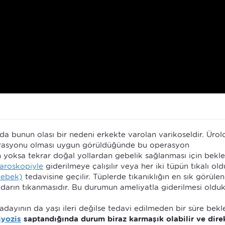
a bunun olası bir nedeni erkekte varolan varikoseldir. Ürolo
erasyonu olması uygun görüldüğünde bu operasyon
 yoksa tekrar doğal yollardan gebelik sağlanması için beklen
aroskopiyle
giderilmeye çalışılır veya her iki tüpün tıkalı ol
bebek)
tedavisine geçilir. Tüplerde tıkanıklığın en sık görülen
idarın tıkanmasıdır. Bu durumun ameliyatla giderilmesi oldu
adayının da yaşı ileri değilse tedavi edilmeden bir süre bekle
yozis
saptandığında durum biraz karmaşık olabilir ve dir