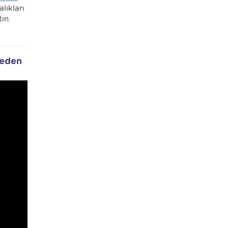
lıkları
tin
neden