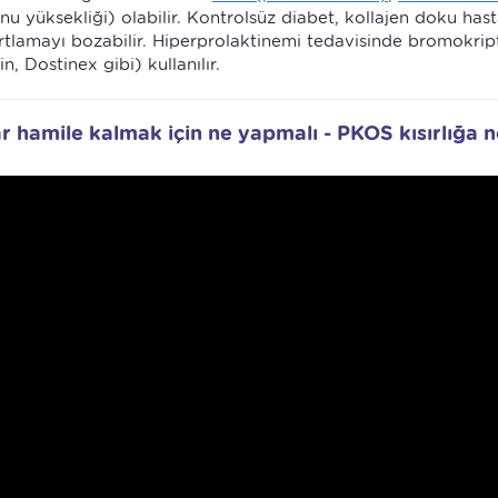
 yüksekliği) olabilir. Kontrolsüz diabet, kollajen doku hasta
urtlamayı bozabilir. Hiperprolaktinemi tedavisinde bromokrip
, Dostinex gibi) kullanılır.
r hamile kalmak için ne yapmalı - PKOS kısırlığa 