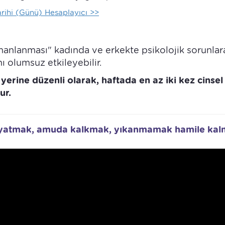
rihi (Günü) Hesaplayıcı >>
amanlanması" kadında ve erkekte psikolojik sorunlar
ı olumsuz etkileyebilir.
erine düzenli olarak, haftada en az iki kez cinsel
ur.
an yatmak, amuda kalkmak, yıkanmamak hamile kal