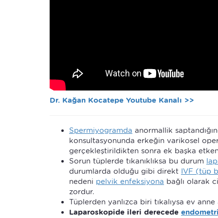
Dr. Kağan Kocatepe Youtube Kanalı >>
Spermiyogramda
anormallik saptandığınd
konsultasyonunda erkeğin varikosel op
gerçekleştirildikten sonra ek başka etken
Sorun tüplerde tıkanıklıksa bu durum
lap
durumlarda olduğu gibi direkt
IVF (tüp 
nedeni
pelvik enfeksiyona
bağlı olarak c
zordur.
Tüplerden yanlızca biri tıkalıysa ev anne 
Laparoskopide ileri derecede
endometri