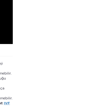
ji
ebilir.
duğu
kça
nebilir.
ekt
IVF