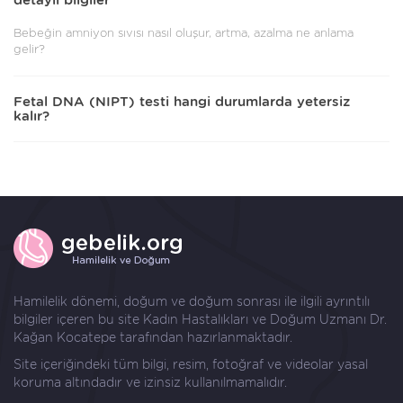
detaylı bilgiler
Bebeğin amniyon sıvısı nasıl oluşur, artma, azalma ne anlama
gelir?
Fetal DNA (NIPT) testi hangi durumlarda yetersiz
kalır?
Hamilelik dönemi, doğum ve doğum sonrası ile ilgili ayrıntılı
bilgiler içeren bu site Kadın Hastalıkları ve Doğum Uzmanı
Dr.
Kağan Kocatepe
tarafından hazırlanmaktadır.
Site içeriğindeki tüm bilgi, resim, fotoğraf ve videolar yasal
koruma altındadır ve izinsiz kullanılmamalıdır.