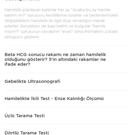
Hamilelik planlayan kadınlar her ay "Acaba bu ay hamile
kaldım mı?" sorusunu kendilerine sorarlar ve bedenlerindeki
değişikliklerin hamilelik ile ilgili olup olmadığını merak
ederler. Gerçekten de bazı belirti ve bulgular "hamile
miyim?" sorusunun cevabının "evet" olma ihtimalinin yüksek
olduğunu gösterir.
Beta HCG sonucu rakamı ne zaman hamilelik
olduğunu gösterir? 5'in altındaki rakamlar ne
ifade eder?
Gebelikte Ultrasonografi
Hamilelikte İkili Test - Ense Kalınlığı Ölçümü
Üçlü Tarama Testi
Dörtlü Tarama Testi