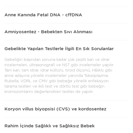
Anne Kanında Fetal DNA - cffDNA
Amniyosentez - Bebekten Sıvı Alınması
Gebelikte Yapılan Testlerle İlgili En Sık Sorulanlar
Gebeliğin başından sonuna kadar çok çeşitli kan ve idrar
incelemeleri, ultrasonografi ve NST gibi incelemeler yapılır.
Tam kan, tam idrar, idrar kültürü, tiroid ölçümü, HBA1c gibi
anne adayına yönelik incelemeler yanında Toksoplazma,
Rubella, VDRL ve CMV gibi bebeğe yönelik enfeksiyon
tarama testleri ve ikili test ve dörtlü test gibi bebeğin
kromozomlarını değerlendiren testler de yapılır.
Koryon villus biyopsisi (CVS) ve kordosentez
Rahim İçinde Sağlıklı ve Sağlıksız Bebek