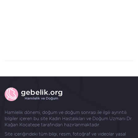
Hamilelik dönemi, doğum ve doğum sonrası ile ilgili ayrıntılı
bilgiler içeren bu site Kadın Hastalıkları ve Doğum Uzmanı
Dr.
Kağan Kocatepe
tarafından hazırlanmaktadır.
Site içeriğindeki tüm bilgi, resim, fotoğraf ve videolar yasal