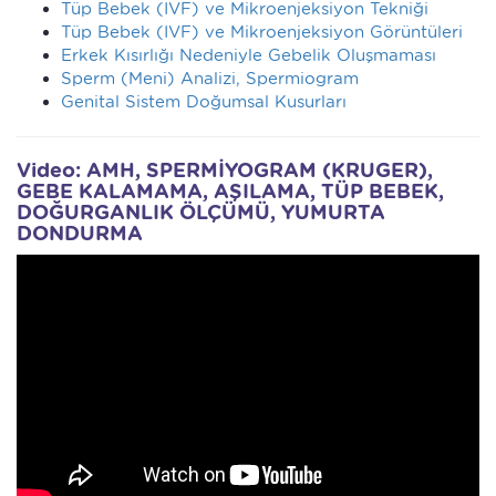
Tüp Bebek (IVF) ve Mikroenjeksiyon Tekniği
Tüp Bebek (IVF) ve Mikroenjeksiyon Görüntüleri
Erkek Kısırlığı Nedeniyle Gebelik Oluşmaması
Sperm (Meni) Analizi, Spermiogram
Genital Sistem Doğumsal Kusurları
Video: AMH, SPERMİYOGRAM (KRUGER),
GEBE KALAMAMA, AŞILAMA, TÜP BEBEK,
DOĞURGANLIK ÖLÇÜMÜ, YUMURTA
DONDURMA