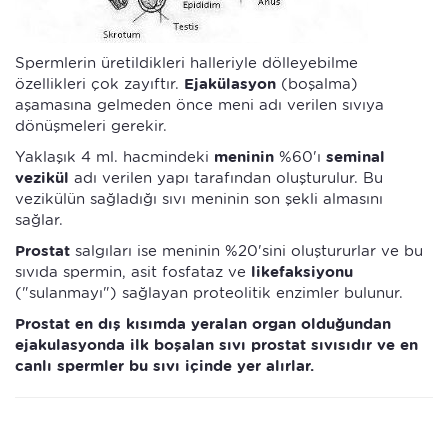
Spermlerin üretildikleri halleriyle dölleyebilme
özellikleri çok zayıftır.
Ejakülasyon
(boşalma)
aşamasına gelmeden önce meni adı verilen sıvıya
dönüşmeleri gerekir.
Yaklaşık 4 ml. hacmindeki
meninin
%60'ı
seminal
vezikül
adı verilen yapı tarafından oluşturulur. Bu
vezikülün sağladığı sıvı meninin son şekli almasını
sağlar.
Prostat
salgıları ise meninin %20'sini oluştururlar ve bu
sıvıda spermin, asit fosfataz ve
likefaksiyonu
("sulanmayı") sağlayan proteolitik enzimler bulunur.
Prostat en dış kısımda yeralan organ olduğundan
ejakulasyonda ilk boşalan sıvı prostat sıvısıdır ve en
canlı spermler bu sıvı içinde yer alırlar.