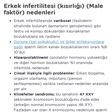
Erkek infertilitesi (kısırlığı) (Male
faktör) nedenleri
Erkek infertilitesinde
varikosel
(testislerin
etrafında bulunan damarların genişlemesi) gibi
testis ve komşu dokulardan kaynaklanan
bozukluklara sık rastlanır.
Gonore (bel soğukluğu) ve diğer enfeksiyonlara
bağlı
sperm iletim kanalı bozukluklarının oranı %8-
10'dur.
Hiperprolaktinemi
(prolaktin hormonu yüksekliği)
ve diğer hormon bozuklukları %1 oranında
infertilite nedenidir.
Cinsel ilişkiyle ilgili problemler:
Erken boşalma,
orgazm olamama, impotans (penisin
sertleşmemesi) sıklıkla rastlanan nedenler arasında
yer alır.
Klinefelter sendromu:
bu sendrom
47 XXY
şeklindeki kromozom bozukluğunu ifade eder
(erkeğin normal kromozom yapısı 46 XY).
Fazladan var olan X kromozomu nedeniyle sperm