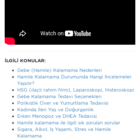
İLGİLİ KONULAR:
Gebe (Hamile) Kalamama Nedenleri
Hamile Kalamama Durumunda Hangi İncelemeler
Yapılır?
HSG (ilaçlı rahim filmi), Laparoskopi, Histeroskopi
Gebe Kalamama Tedavi Seçenekleri
Polikistik Over ve Yumurtlama Tedavisi
Kadında İleri Yaş ve Doğurganlık
Erken Menopoz ve DHEA Tedavisi
Hamile kalamama ile ilgili sık sorulan sorular
Sigara, Alkol, İş Yaşamı, Stres ve Hamile
Kalamama