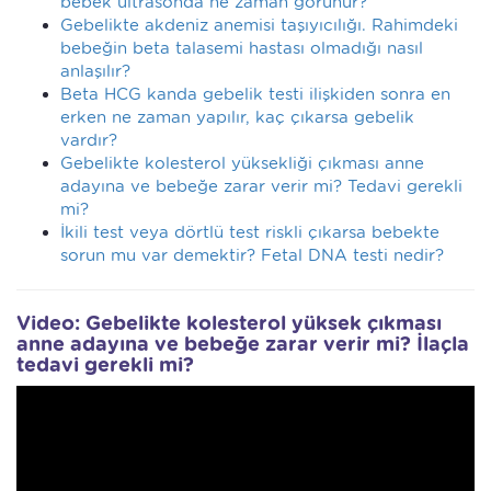
bebek ultrasonda ne zaman görünür?
Gebelikte akdeniz anemisi taşıyıcılığı. Rahimdeki
bebeğin beta talasemi hastası olmadığı nasıl
anlaşılır?
Beta HCG kanda gebelik testi ilişkiden sonra en
erken ne zaman yapılır, kaç çıkarsa gebelik
vardır?
Gebelikte kolesterol yüksekliği çıkması anne
adayına ve bebeğe zarar verir mi? Tedavi gerekli
mi?
İkili test veya dörtlü test riskli çıkarsa bebekte
sorun mu var demektir? Fetal DNA testi nedir?
Video: Gebelikte kolesterol yüksek çıkması
anne adayına ve bebeğe zarar verir mi? İlaçla
tedavi gerekli mi?