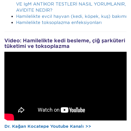
VE IgM ANTİKOR TESTLERİ NASIL YORUMLANIR,
AVİDİTE NEDİR?
Hamilelikte evcil hayvan (kedi, köpek, kuş) bakımı
Hamilelikte toksoplazma enfeksiyonları
Video: Hamilelikte kedi besleme, çiğ şarküteri
tüketimi ve toksoplazma
Dr. Kağan Kocatepe Youtube Kanalı >>