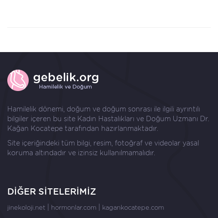
Hamilelik dönemi, doğum ve doğum sonrası ile ilgili ayrıntılı
bilgiler içeren bu site Kadın Hastalıkları ve Doğum Uzmanı
Dr.
Kağan Kocatepe
tarafından hazırlanmaktadır.
Site içeriğindeki tüm bilgi, resim, fotoğraf ve videolar yasal
koruma altındadır ve izinsiz kullanılmamalıdır.
DİĞER SİTELERİMİZ
|
|
jinekoloji.net
hormonlar.com
kagankocatepe.com