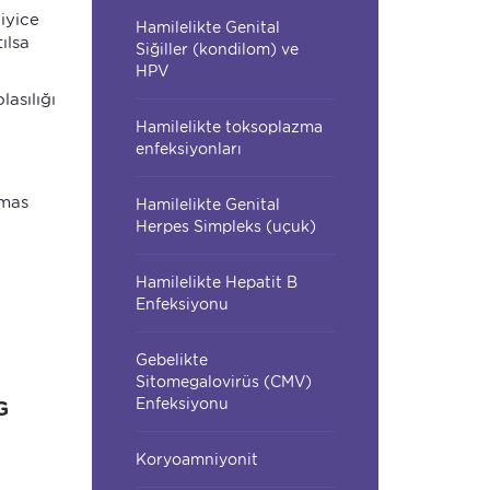
iyice
Hamilelikte Genital
ılsa
Siğiller (kondilom) ve
HPV
asılığı
Hamilelikte toksoplazma
enfeksiyonları
emas
Hamilelikte Genital
Herpes Simpleks (uçuk)
Hamilelikte Hepatit B
Enfeksiyonu
Gebelikte
Sitomegalovirüs (CMV)
Enfeksiyonu
G
Koryoamniyonit