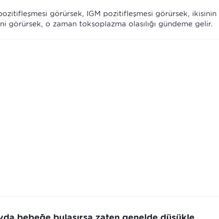
pozitifleşmesi görürsek, IGM pozitifleşmesi görürsek, ikisinin 
sini görürsek, o zaman toksoplazma olasılığı gündeme gelir.
ayda bebeğe bulaşırsa zaten genelde düşükle