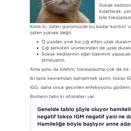
Sokak kedisini
kızartarak, ya
bile toksoplaz
Kaldı ki, zaten günümüzde bu kadar kontrol va
zaten yüksek değil.
O yüzden yine biz çiğ etten uzak duralım
Çiğ şarküteri ürünlerinden de uzak dural
Sokak kedilerinin eğer bakımını yapacaks
etmeyelim.
Ama şunu da bilelim; toksoplazma çok da sık g
Iki tane kavramdan bahsetmek lazım; tokso I
IGG, daha önce geçirilen enfeksiyonu gösterir.
Bunların tabii ki istisnaları var.
Genelde tablo şöyle oluyor hamileli
negatif tokso IGM negatif yani ne d
Hamileliğe böyle başlıyor anne aday