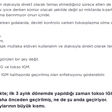
n dışkısıyla direkt olarak temas etmediğiniz sürece etleri de 
ni iyice derken kömür olacak şekilde değil az miktarda kızart
ma barınmıyor onun içinde.
rken gıdalarda, devlet kontrolü varken toksoplazma olma ol
.
ım.
ak mutlaka eldiven kullanalım ve dışkısıyla direkt olarak t
örülen bir şey değil.
GG ve tokso IGM.
 IGM halihazırda geçirilmiş olan enfeksiyonu gösterebilir.
kte; ilk 3 aylık dönemde yapıldığı zaman tokso IG
aha önceden geçirilmiş, ne de şu anda geçiriyor.
larının büyük kısmı.