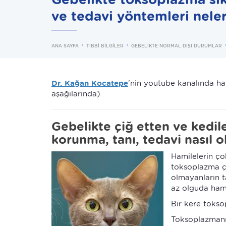
ve tedavi yöntemleri neler
ANA SAYFA
TIBBİ BİLGİLER
GEBELİKTE NORMAL DIŞI DURUMLAR
Dr. Kağan Kocatepe
'nin youtube kanalında haz
aşağılarında)
Gebelikte çiğ etten ve kedil
korunma, tanı, tedavi nasıl o
Hamilelerin ço
toksoplazma ço
olmayanların t
az olguda hami
Bir kere toks
Toksoplazmanın 