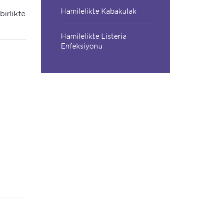
Hamilelikte Kabakulak
birlikte
Hamilelikte Listeria
Enfeksiyonu