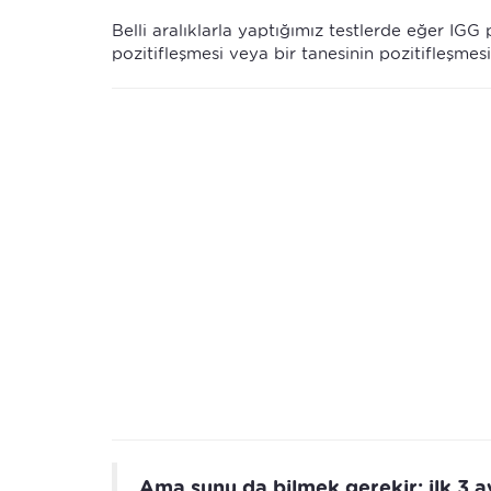
Belli aralıklarla yaptığımız testlerde eğer IGG 
pozitifleşmesi veya bir tanesinin pozitifleşme
Ama şunu da bilmek gerekir; ilk 3 