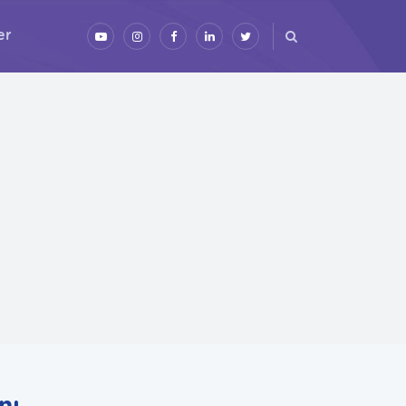
er
nı