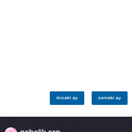
önceki ay
sonraki ay