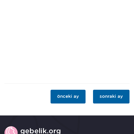
önceki ay
sonraki ay