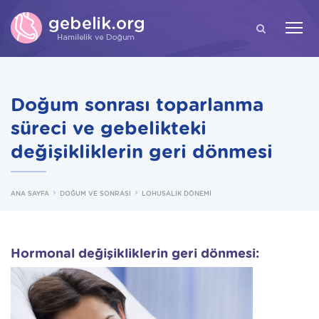
ARA
Doğum sonrası toparlanma
süreci ve gebelikteki
değişikliklerin geri dönmesi
ANA SAYFA
DOĞUM VE SONRASI
LOHUSALIK DÖNEMİ
Hormonal değişikliklerin geri dönmesi: