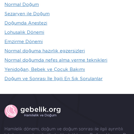
Normal Doğum
Sezaryen ile Doğum
Doğumda Anestezi
Lohusalık Dönemi
Emzirme Dönemi
Normal doğuma hazırlık egzersizleri
Normal doğumda nefes alma verme teknikleri
Yenidoğan, Bebek ve Çocuk Bakımı
Doğum ve Sonrası İle İlgili En Sık Sorulanlar
Hamilelik dönemi, doğum ve doğum sonrası ile ilgili ayrıntılı