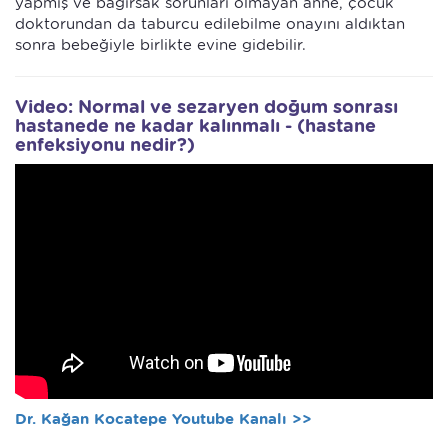
yapmış ve bağırsak sorunları olmayan anne, çocuk
doktorundan da taburcu edilebilme onayını aldıktan
sonra bebeğiyle birlikte evine gidebilir.
Video: Normal ve sezaryen doğum sonrası
hastanede ne kadar kalınmalı - (hastane
enfeksiyonu nedir?)
Dr. Kağan Kocatepe Youtube Kanalı >>