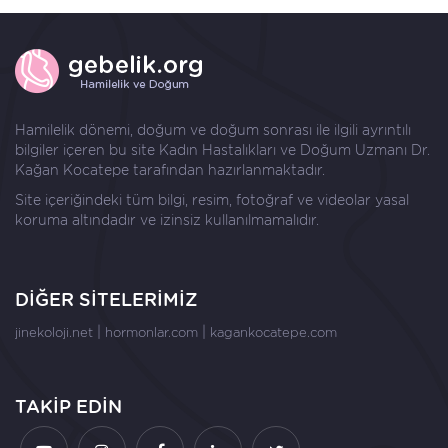
Hamilelik dönemi, doğum ve doğum sonrası ile ilgili ayrıntılı
bilgiler içeren bu site Kadın Hastalıkları ve Doğum Uzmanı
Dr.
Kağan Kocatepe
tarafından hazırlanmaktadır.
Site içeriğindeki tüm bilgi, resim, fotoğraf ve videolar yasal
koruma altındadır ve izinsiz kullanılmamalıdır.
DİĞER SİTELERİMİZ
|
|
jinekoloji.net
hormonlar.com
kagankocatepe.com
TAKİP EDİN