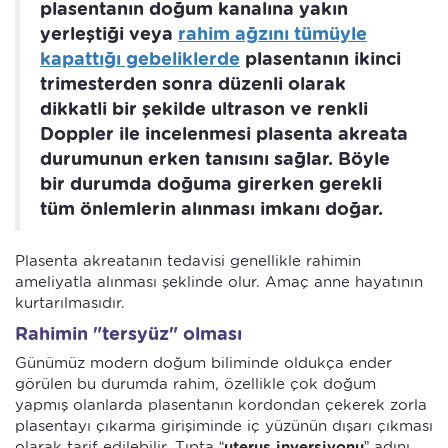
plasentanın doğum kanalına yakın
yerleştiği veya
rahim ağzını tümüyle
kapattığı gebeliklerde
plasentanın ikinci
trimesterden sonra düzenli olarak
dikkatli bir şekilde ultrason ve renkli
Doppler ile incelenmesi plasenta akreata
durumunun erken tanısını sağlar. Böyle
bir durumda doğuma girerken gerekli
tüm önlemlerin alınması imkanı doğar.
Plasenta akreatanın tedavisi genellikle rahimin
ameliyatla alınması şeklinde olur. Amaç anne hayatının
kurtarılmasıdır.
Rahimin "tersyüz" olması
Günümüz modern doğum biliminde oldukça ender
görülen bu durumda rahim, özellikle çok doğum
yapmış olanlarda plasentanın kordondan çekerek zorla
plasentayı çıkarma girişiminde iç yüzünün dışarı çıkması
olarak tarif edilebilir. Tıpta “
uterus inversiyonu
” adını