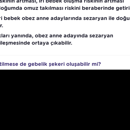
inin artması, iri bebek oluşma riskinin artması
ğumda omuz takılması riskini beraberinde getiri
ri bebek obez anne adaylarında sezaryan ile doğ
r.
kları yanında, obez anne adayında sezaryan
yileşmesinde ortaya çıkabilir.
etilmese de gebelik şekeri oluşabilir mi?