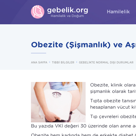
Hamilelik
Obezite (Şişmanlık) ve Aşır
ANA SAYFA
TIBBİ BİLGİLER
GEBELİKTE NORMAL DIŞI DURUMLAR
Obezite, klinik olar
şişmanlık olarak tarif
Tıpta obezite tanısı
hesaplanan vücut kitl
Tıp çevreleri obezit
Bu yazıda VKİ değeri 30 üzerinde olan anne ad
Obezite hem kadında hem de erkekte diabet (şek