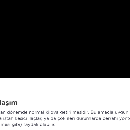
laşım
nan dönemde normal kiloya getirilmesidir. Bu amaçla uygun 
 iştah kesici ilaçlar, ya da çok ileri durumlarda cerrahi yön
esi gibi) faydalı olabilir.