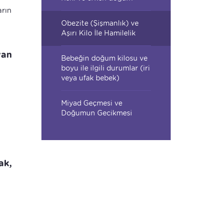
rın
Obezite (Şişmanlık) ve
Aşırı Kilo İle Hamilelik
yan
Bebeğin doğum kilosu ve
boyu ile ilgili durumlar (iri
veya ufak bebek)
Miyad Geçmesi ve
Doğumun Gecikmesi
ak,