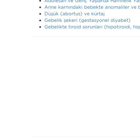
Adolesan ve Genç Yaşlarda Hamilelik Y
Anne karnındaki bebekte anomaliler ve bu
Düşük (abortus) ve kürtaj
Gebelik şekeri (gestasyonel diyabet)
Gebelikte tiroid sorunları (hipotiroidi, hip