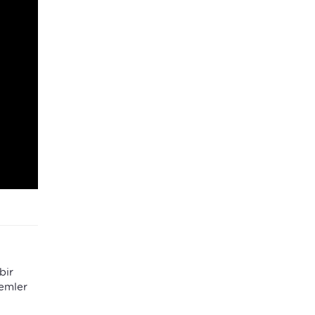
bir
temler