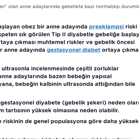
an" olan anne adaylarında gebelikte bazı normaldışı durumla
başlayan obez bir anne adayında
preeklampsi
riski
peten sık görülen Tip II diyabetle gebeliğe başla
rtaya çıkması muhtemel riskler ve gebelik öncesi
ir anne adayında
gestasyonel diabet
ortaya çıkma
ultrasonla incelenmesinde çeşitli zorluklar
n anne adaylarında bazen bebeğin yapısal
yana, bebeğin kalbinin ultrasonda attığından bile
 gestasyonel diyabete (gebelik şekeri) neden olar
tartısının yüksek olmasına neden olabilir.
riskinin de genel populasyona göre daha yüksek