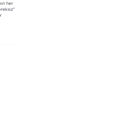
nın her
reksiz"
r