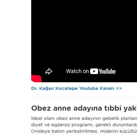
Dr. Kağan Kocatepe Youtube Kanalı >>
Obez anne adayına tıbbi yak
İdeal olanı obez anne adayının gebelik planla
diyet ve egzersiz programı, gerekli durumlarda
(mideye balon yerleştirilmesi, midenin küçültülm