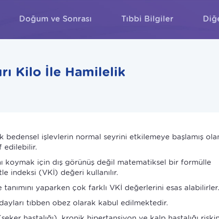
Doğum ve Sonrası
Tıbbi Bilgiler
Diğ
ARA
ı Kilo İle Hamilelik
ak bedensel işlevlerin normal seyrini etkilemeye başlamış ola
 edilebilir.
nı koymak için dış görünüş değil matematiksel bir formülle
e indeksi (VKİ) değeri kullanılır.
e tanımını yaparken çok farklı VKİ değerlerini esas alabilirler
ayları tıbben obez olarak kabul edilmektedir.
er hastalığı), kronik hipertansiyon ve kalp hastalığı riskin