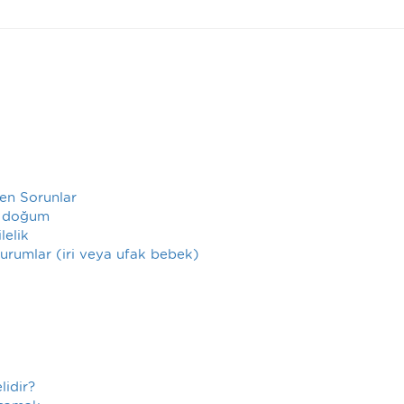
len Sorunlar
n doğum
lelik
durumlar (iri veya ufak bebek)
lidir?