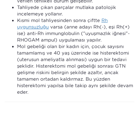
verilen tehlikeli durum gelişebilir.
Tahliyede çıkan parçalar mutlaka patolojik
incelemeye yollanır.
Kısmi mol tahliyesinden sonra çiftte
Rh
uygunsuzluğu
varsa (anne adayı Rh(-), eşi Rh(+)
ise) anti-Rh immunglobulin ("uyuşmazlık iğnesi"-
RHOGAM ampul) uygulaması yapılır.
Mol gebeliği olan bir kadın için, çocuk sayısını
tamamlamış ve 40 yaş üzerinde ise histerektomi
(uterusun ameliyatla alınması) uygun bir tedavi
şeklidir. Histerektomi mol gebeliği sonrası GTN
gelişme riskini belirgin şekilde azaltır, ancak
tamamen ortadan kaldırmaz. Bu yüzden
histerektomi yapılsa bile takip aynı şekilde devam
eder.