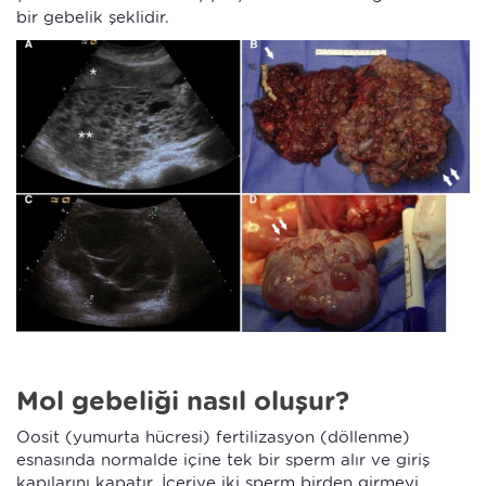
bir gebelik şeklidir.
Mol gebeliği nasıl oluşur?
Oosit (yumurta hücresi) fertilizasyon (döllenme)
esnasında normalde içine tek bir sperm alır ve giriş
kapılarını kapatır. İçeriye iki sperm birden girmeyi