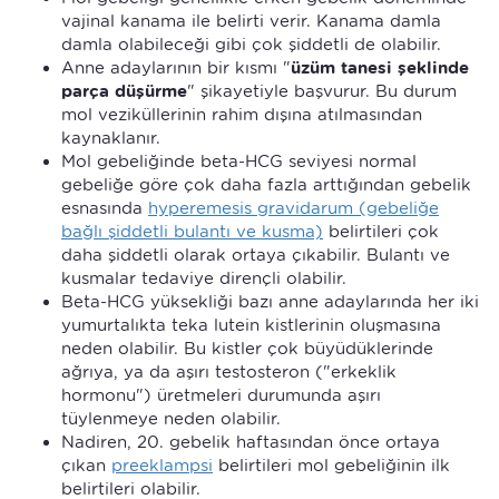
vajinal kanama ile belirti verir. Kanama damla
damla olabileceği gibi çok şiddetli de olabilir.
Anne adaylarının bir kısmı "
üzüm tanesi şeklinde
parça düşürme
" şikayetiyle başvurur. Bu durum
mol veziküllerinin rahim dışına atılmasından
kaynaklanır.
Mol gebeliğinde beta-HCG seviyesi normal
gebeliğe göre çok daha fazla arttığından gebelik
esnasında
hyperemesis gravidarum (gebeliğe
bağlı şiddetli bulantı ve kusma)
belirtileri çok
daha şiddetli olarak ortaya çıkabilir. Bulantı ve
kusmalar tedaviye dirençli olabilir.
Beta-HCG yüksekliği bazı anne adaylarında her iki
yumurtalıkta teka lutein kistlerinin oluşmasına
neden olabilir. Bu kistler çok büyüdüklerinde
ağrıya, ya da aşırı testosteron ("erkeklik
hormonu") üretmeleri durumunda aşırı
tüylenmeye neden olabilir.
Nadiren, 20. gebelik haftasından önce ortaya
çıkan
preeklampsi
belirtileri mol gebeliğinin ilk
belirtileri olabilir.