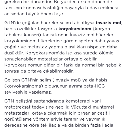
gereken bir durumdur. Bu yüzden erken dönemde
tanısının konması hastalığın başarıyla tedavi edilmesi
açısından büyük önem taşır.
GTN'de çoğalan hücreler selim tabiatlıysa
invaziv mol
,
habis özellikler taşıyorsa
koryokarsinom
(koryon
tabakası kanseri) tanısı konur. İnvaziv mol hücreleri
koryokarsinom hücrelerine göre nispeten daha yavaş
çoğalır ve metastaz yapma olasılıkları nispeten daha
düşüktür. Koryokarsinom'da ise kısa sürede ölümle
sonuçlanabilen metastazlar ortaya çıkabilir.
Koryokarsinomun diğer bir farkı da normal bir gebelik
sonrası da ortaya çıkabilmesidir.
Gelişen GTN'nin selim (invaziv mol) ya da habis
(koryokarsinoma) olduğunun ayrımı beta-HCG
seviyesiyle yapılamaz.
GTN geliştiği saptandığında kemoterapi yani
metotreksat tedavisine geçilir. Vücuttaki muhtemel
metastazları ortaya çıkarmak için organlar çeşitli
görüntüleme yöntemleriyle taranır ve yaygınlık
derecesine göre tek ilaçla ya da birden fazla ilaçla