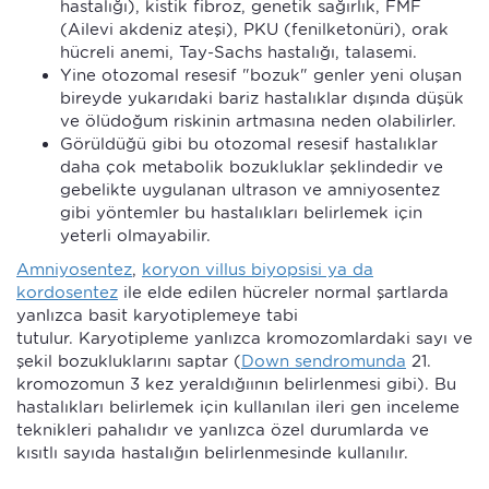
hastalığı), kistik fibroz, genetik sağırlık, FMF
(Ailevi akdeniz ateşi), PKU (fenilketonüri), orak
hücreli anemi, Tay-Sachs hastalığı, talasemi.
Yine otozomal resesif "bozuk" genler yeni oluşan
bireyde yukarıdaki bariz hastalıklar dışında düşük
ve ölüdoğum riskinin artmasına neden olabilirler.
Görüldüğü gibi bu otozomal resesif hastalıklar
daha çok metabolik bozukluklar şeklindedir ve
gebelikte uygulanan ultrason ve amniyosentez
gibi yöntemler bu hastalıkları belirlemek için
yeterli olmayabilir.
Amniyosentez
,
koryon villus biyopsisi ya da
kordosentez
ile elde edilen hücreler normal şartlarda
yanlızca basit karyotiplemeye tabi
tutulur. Karyotipleme yanlızca kromozomlardaki sayı ve
şekil bozukluklarını saptar (
Down sendromunda
21.
kromozomun 3 kez yeraldığıının belirlenmesi gibi). Bu
hastalıkları belirlemek için kullanılan ileri gen inceleme
teknikleri pahalıdır ve yanlızca özel durumlarda ve
kısıtlı sayıda hastalığın belirlenmesinde kullanılır.