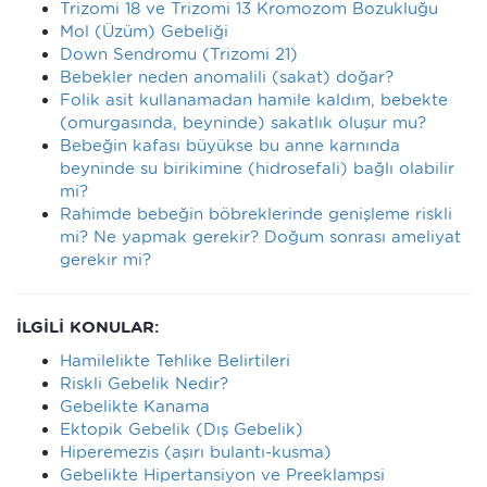
Trizomi 18 ve Trizomi 13 Kromozom Bozukluğu
Mol (Üzüm) Gebeliği
Down Sendromu (Trizomi 21)
Bebekler neden anomalili (sakat) doğar?
Folik asit kullanamadan hamile kaldım, bebekte
(omurgasında, beyninde) sakatlık oluşur mu?
Bebeğin kafası büyükse bu anne karnında
beyninde su birikimine (hidrosefali) bağlı olabilir
mi?
Rahimde bebeğin böbreklerinde genişleme riskli
mi? Ne yapmak gerekir? Doğum sonrası ameliyat
gerekir mi?
İLGİLİ KONULAR:
Hamilelikte Tehlike Belirtileri
Riskli Gebelik Nedir?
Gebelikte Kanama
Ektopik Gebelik (Dış Gebelik)
Hiperemezis (aşırı bulantı-kusma)
Gebelikte Hipertansiyon ve Preeklampsi