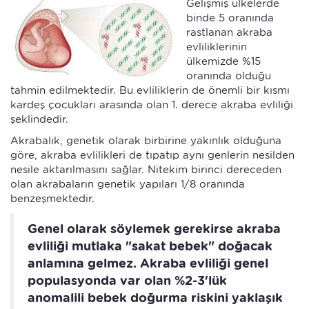
Gelişmiş ülkelerde
binde 5 oranında
rastlanan akraba
evliliklerinin
ülkemizde %15
oranında olduğu
tahmin edilmektedir. Bu evliliklerin de önemli bir kısmı
kardeş çocukları arasında olan 1. derece akraba evliliği
şeklindedir.
Akrabalık, genetik olarak birbirine yakınlık olduğuna
göre, akraba evlilikleri de tıpatıp aynı genlerin nesilden
nesile aktarılmasını sağlar. Nitekim birinci dereceden
olan akrabaların genetik yapıları 1/8 oranında
benzeşmektedir.
Genel olarak söylemek gerekirse akraba
evliliği mutlaka "sakat bebek" doğacak
anlamına gelmez. Akraba evliliği genel
populasyonda var olan %2-3'lük
anomalili bebek doğurma riskini yaklaşık