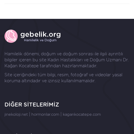
Hamilelik dönemi, doğum ve doğum sonrası ile ilgili ayrıntılı
bilgiler içeren bu site Kadın Hastalıkları ve Doğum Uzmanı
Dr.
Kağan Kocatepe
tarafından hazırlanmaktadır.
Site içeriğindeki tüm bilgi, resim, fotoğraf ve videolar yasal
koruma altındadır ve izinsiz kullanılmamalıdır.
DİĞER SİTELERİMİZ
|
|
jinekoloji.net
hormonlar.com
kagankocatepe.com