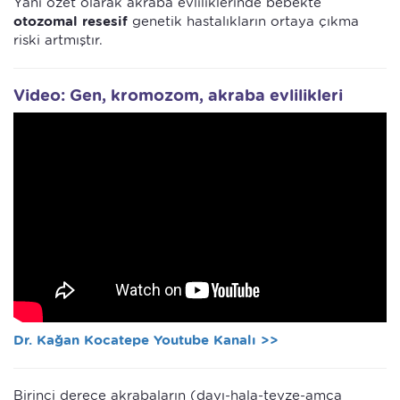
Yani özet olarak akraba evliliklerinde bebekte
otozomal resesif
genetik hastalıkların ortaya çıkma
riski artmıştır.
Video: Gen, kromozom, akraba evlilikleri
Dr. Kağan Kocatepe Youtube Kanalı >>
Birinci derece akrabaların (dayı-hala-teyze-amca