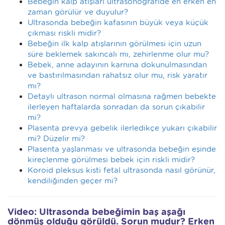
Bebeğin kalp atışları ultrasonografide en erken en
zaman görülür ve duyulur?
Ultrasonda bebeğin kafasının büyük veya küçük
çıkması riskli midir?
Bebeğin ilk kalp atışlarının görülmesi için uzun
süre beklemek sakıncalı mı, zehirlenme olur mu?
Bebek, anne adayının karnına dokunulmasından
ve bastırılmasından rahatsız olur mu, risk yaratır
mı?
Detaylı ultrason normal olmasına rağmen bebekte
ilerleyen haftalarda sonradan da sorun çıkabilir
mi?
Plasenta prevya gebelik ilerledikçe yukarı çıkabilir
mi? Düzelir mi?
Plasenta yaşlanması ve ultrasonda bebeğin eşinde
kireçlenme görülmesi bebek için riskli midir?
Koroid pleksus kisti fetal ultrasonda nasıl görünür,
kendiliğinden geçer mi?
Video: Ultrasonda bebeğimin baş aşağı
dönmüş olduğu görüldü. Sorun mudur? Erken