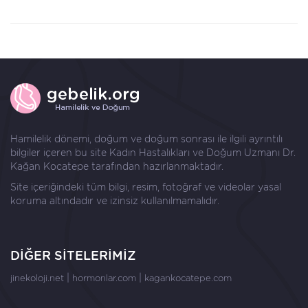
Hamilelik dönemi, doğum ve doğum sonrası ile ilgili ayrıntılı
bilgiler içeren bu site Kadın Hastalıkları ve Doğum Uzmanı
Dr.
Kağan Kocatepe
tarafından hazırlanmaktadır.
Site içeriğindeki tüm bilgi, resim, fotoğraf ve videolar yasal
koruma altındadır ve izinsiz kullanılmamalıdır.
DİĞER SİTELERİMİZ
|
|
jinekoloji.net
hormonlar.com
kagankocatepe.com