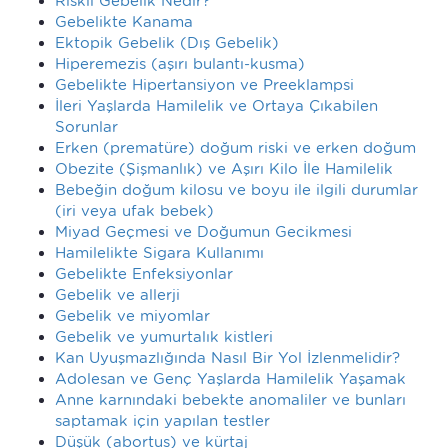
Riskli Gebelik Nedir?
Gebelikte Kanama
Ektopik Gebelik (Dış Gebelik)
Hiperemezis (aşırı bulantı-kusma)
Gebelikte Hipertansiyon ve Preeklampsi
İleri Yaşlarda Hamilelik ve Ortaya Çıkabilen
Sorunlar
Erken (prematüre) doğum riski ve erken doğum
Obezite (Şişmanlık) ve Aşırı Kilo İle Hamilelik
Bebeğin doğum kilosu ve boyu ile ilgili durumlar
(iri veya ufak bebek)
Miyad Geçmesi ve Doğumun Gecikmesi
Hamilelikte Sigara Kullanımı
Gebelikte Enfeksiyonlar
Gebelik ve allerji
Gebelik ve miyomlar
Gebelik ve yumurtalık kistleri
Kan Uyuşmazlığında Nasıl Bir Yol İzlenmelidir?
Adolesan ve Genç Yaşlarda Hamilelik Yaşamak
Anne karnındaki bebekte anomaliler ve bunları
saptamak için yapılan testler
Düşük (abortus) ve kürtaj