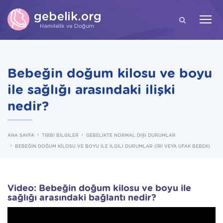
ARA
Bebeğin doğum kilosu ve boyu
ile sağlığı arasındaki ilişki
nedir?
ANA SAYFA
TIBBİ BİLGİLER
GEBELİKTE NORMAL DIŞI DURUMLAR
BEBEĞİN DOĞUM KİLOSU VE BOYU İLE İLGİLİ DURUMLAR (İRİ VEYA UFAK BEBEK)
Video: Bebeğin doğum kilosu ve boyu ile
sağlığı arasındaki bağlantı nedir?