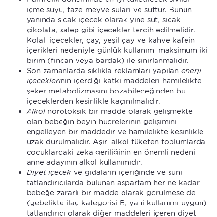
içme suyu, taze meyve suları ve süttür. Bunun
yanında sıcak içecek olarak yine süt, sıcak
çikolata, salep gibi içecekler tercih edilmelidir.
Kolalı içecekler, çay, yeşil çay ve kahve kafein
içerikleri nedeniyle günlük kullanımı maksimum iki
birim (fincan veya bardak) ile sınırlanmalıdır.
Son zamanlarda sıklıkla reklamları yapılan
enerji
içecekleri
nin içerdiği katkı maddeleri hamilelikte
şeker metabolizmasını bozabileceğinden bu
içeceklerden kesinlikle kaçınılmalıdır.
Alkol
nörotoksik bir madde olarak gelişmekte
olan bebeğin beyin hücrelerinin gelişimini
engelleyen bir maddedir ve hamilelikte kesinlikle
uzak durulmalıdır. Aşırı alkol tüketen toplumlarda
çocuklardaki zeka geriliğinin en önemli nedeni
anne adayının alkol kullanımıdır.
Diyet içecek
ve gıdaların içeriğinde ve suni
tatlandırıcılarda bulunan aspartam her ne kadar
bebeğe zararlı bir madde olarak görülmese de
(gebelikte ilaç kategorisi B, yani kullanımı uygun)
tatlandırıcı olarak diğer maddeleri içeren diyet