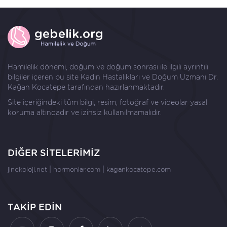
Hamilelik dönemi, doğum ve doğum sonrası ile ilgili ayrıntılı
bilgiler içeren bu site Kadın Hastalıkları ve Doğum Uzmanı
Dr.
Kağan Kocatepe
tarafından hazırlanmaktadır.
Site içeriğindeki tüm bilgi, resim, fotoğraf ve videolar yasal
koruma altındadır ve izinsiz kullanılmamalıdır.
DİĞER SİTELERİMİZ
|
|
jinekoloji.net
hormonlar.com
kagankocatepe.com
TAKİP EDİN