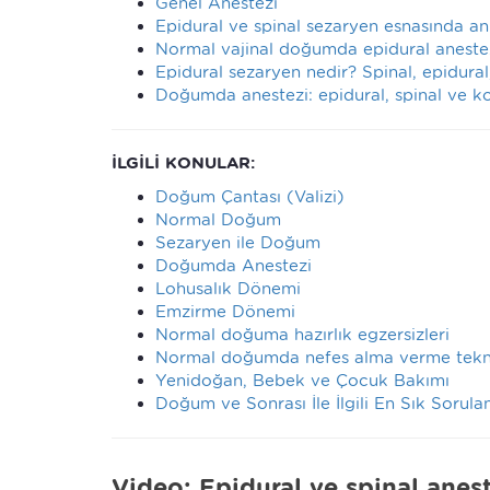
Genel Anestezi
Epidural ve spinal sezaryen esnasında an
Normal vajinal doğumda epidural anestez
Epidural sezaryen nedir? Spinal, epidura
Doğumda anestezi: epidural, spinal ve ko
İLGİLİ KONULAR:
Doğum Çantası (Valizi)
Normal Doğum
Sezaryen ile Doğum
Doğumda Anestezi
Lohusalık Dönemi
Emzirme Dönemi
Normal doğuma hazırlık egzersizleri
Normal doğumda nefes alma verme tekni
Yenidoğan, Bebek ve Çocuk Bakımı
Doğum ve Sonrası İle İlgili En Sık Sorula
Video: Epidural ve spinal anes