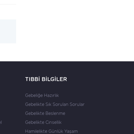
TIBBİ BİLGİLER
Gebeliğe Hazırlık
Gebelikte Sık Sorulan Sorular
Gebelikte Beslenme
l
Gebelikte Cinsellik
Hamilelikte Günlük Yaşam