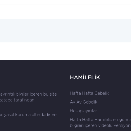
HAMİLELİK
Hafta Hafta Gebelik
rıntılı bilgiler içeren bu site
catepe
tarafından
Ay Ay Gebelik
Hesaplayıcılar
lar yasal koruma altındadır ve
Hafta Hafta Hamilelik en günce
bilgileri içeren videolu versiyon