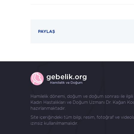
PAYLAŞ
Hamilelik dönemi, doğum ve doğum sonrası ile ilgili ay
Kadın Hastalıkları ve Doğum Uzmanı
Dr. Kağan Ko
hazırlanmaktadır.
Site içeriğindeki tüm bilgi, resim, fotoğraf ve video
izinsiz kullanılmamalıdır.