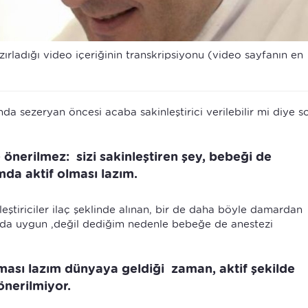
ırladığı video içeriğinin transkripsiyonu (video sayfanın en
da sezeryan öncesi acaba sakinleştirici verilebilir mi diye s
 önerilmez: sizi sakinleştiren şey, bebeği de
mda aktif olması lazım.
akinleştiriciler ilaç şeklinde alınan, bir de daha böyle damardan
lında uygun ,değil dediğim nedenle bebeğe de anestezi
lması lazım dünyaya geldiği zaman, aktif şekilde
nerilmiyor.