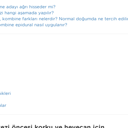
ne adayı ağrı hisseder mi?
i hangi aşamada yapılır?
l, kombine farkları nelerdir? Normal doğumda ne tercih edili
mbine epidural nasıl uygulanır?
kleri
nlar
tezi öncesi korku ve heyecan için