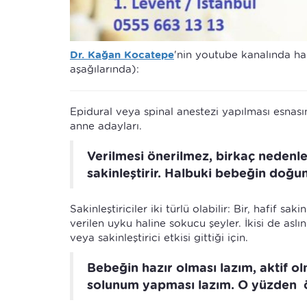
Dr. Kağan Kocatepe
'nin youtube kanalında haz
aşağılarında):
Epidural veya spinal anestezi yapılması esnasın
anne adayları.
Verilmesi önerilmez, birkaç nedenle
sakinleştirir. Halbuki bebeğin doğu
Sakinleştiriciler iki türlü olabilir: Bir, hafif s
verilen uyku haline sokucu şeyler. İkisi de as
veya sakinleştirici etkisi gittiği için.
Bebeğin hazır olması lazım, aktif o
solunum yapması lazım. O yüzden ö