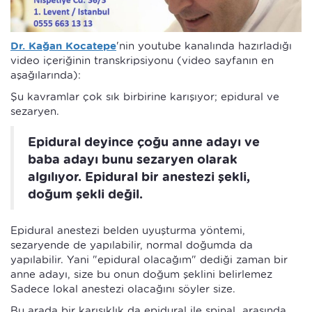
Dr. Kağan Kocatepe
'nin youtube kanalında hazırladığı
video içeriğinin transkripsiyonu (video sayfanın en
aşağılarında):
Şu kavramlar çok sık birbirine karışıyor; epidural ve
sezaryen.
Epidural deyince çoğu anne adayı ve
baba adayı bunu sezaryen olarak
algılıyor. Epidural bir anestezi şekli,
doğum şekli değil.
Epidural anestezi belden uyuşturma yöntemi,
sezaryende de yapılabilir, normal doğumda da
yapılabilir. Yani "epidural olacağım" dediği zaman bir
anne adayı, size bu onun doğum şeklini belirlemez
Sadece lokal anestezi olacağını söyler size.
Bu arada bir karışıklık da epidural ile spinal arasında