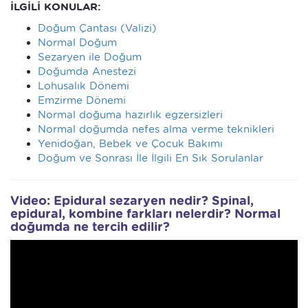
İLGİLİ KONULAR:
Doğum Çantası (Valizi)
Normal Doğum
Sezaryen ile Doğum
Doğumda Anestezi
Lohusalık Dönemi
Emzirme Dönemi
Normal doğuma hazırlık egzersizleri
Normal doğumda nefes alma verme teknikleri
Yenidoğan, Bebek ve Çocuk Bakımı
Doğum ve Sonrası İle İlgili En Sık Sorulanlar
Video: Epidural sezaryen nedir? Spinal,
epidural, kombine farkları nelerdir? Normal
doğumda ne tercih edilir?