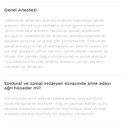
Genel Anestezi
Ülkemizde sezaryen operasyonlarının çoğunluğu genel
anestezi altında uygulanmakta, ancak genel anestezinin
yerini hızla lokal anestezi (epidural, spinal) almaktadır.
Avrupa ve Amerika'da ise sezaryen operasyonlarında ilk
seçenek epidural ve spinal gibi yöntemlerdir. Türkiye'de
genel anestezinin tercih edilmesinin en önemli nedeni bir
yandan anestezi uzman sayısının genel olarak nispeten az
olması, öte yandan doğumda epidural ve spinal anestezi
uygulama konusunda yetişmiş anestezi uzmanı sayısının
nispeten az olmasıdır.
Epidural ve spinal sezaryen esnasında anne adayı
ağrı hisseder mi?
Günümüzde anne adayları sıklıkla spinal veya kombine
epidural-spinal ile sezaryen doğum yapmaktadırlar ve bu
esnada dokunma ve çekiştirme hissi ortaya çıksa da lokal
anestezi oldukça komforlu bir anestezi yöntemidir.