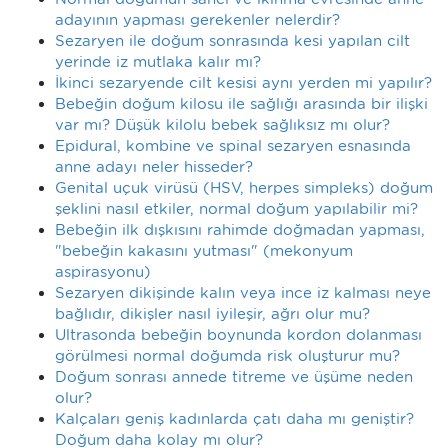
adayının yapması gerekenler nelerdir?
Sezaryen ile doğum sonrasında kesi yapılan cilt
yerinde iz mutlaka kalır mı?
İkinci sezaryende cilt kesisi aynı yerden mi yapılır?
Bebeğin doğum kilosu ile sağlığı arasında bir ilişki
var mı? Düşük kilolu bebek sağlıksız mı olur?
Epidural, kombine ve spinal sezaryen esnasında
anne adayı neler hisseder?
Genital uçuk virüsü (HSV, herpes simpleks) doğum
şeklini nasıl etkiler, normal doğum yapılabilir mi?
Bebeğin ilk dışkısını rahimde doğmadan yapması,
"bebeğin kakasını yutması" (mekonyum
aspirasyonu)
Sezaryen dikişinde kalın veya ince iz kalması neye
bağlıdır, dikişler nasıl iyileşir, ağrı olur mu?
Ultrasonda bebeğin boynunda kordon dolanması
görülmesi normal doğumda risk oluşturur mu?
Doğum sonrası annede titreme ve üşüme neden
olur?
Kalçaları geniş kadınlarda çatı daha mı geniştir?
Doğum daha kolay mı olur?