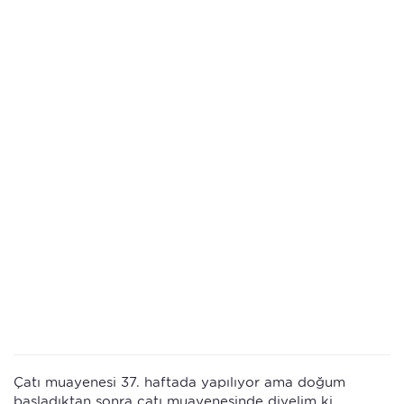
Çatı muayenesi 37. haftada yapılıyor ama doğum
başladıktan sonra çatı muayenesinde diyelim ki