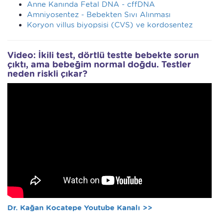
Anne Kanında Fetal DNA - cffDNA
Amniyosentez - Bebekten Sıvı Alınması
Koryon villus biyopsisi (CVS) ve kordosentez
Video: İkili test, dörtlü testte bebekte sorun
çıktı, ama bebeğim normal doğdu. Testler
neden riskli çıkar?
Dr. Kağan Kocatepe Youtube Kanalı >>