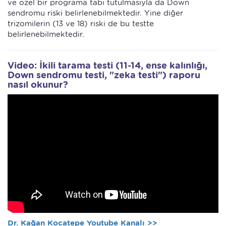
ve özel bir programa tabi tutulmasıyla da Down
sendromu riski belirlenebilmektedir. Yine diğer
trizomilerin (13 ve 18) riski de bu testte
belirlenebilmektedir.
Video: İkili tarama testi (11-14, ense kalınlığı,
Down sendromu testi, "zeka testi") raporu
nasıl okunur?
Dr. Kağan Kocatepe Youtube Kanalı >>