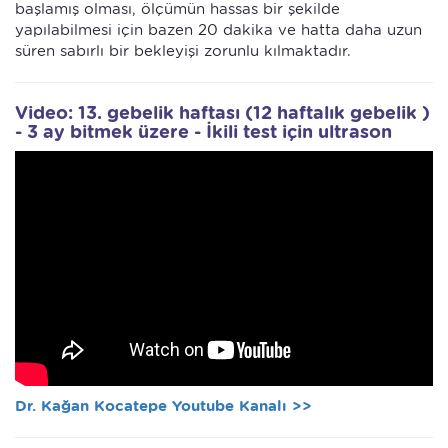
başlamış olması, ölçümün hassas bir şekilde
yapılabilmesi için bazen 20 dakika ve hatta daha uzun
süren sabırlı bir bekleyişi zorunlu kılmaktadır.
Video: 13. gebelik haftası (12 haftalık gebelik )
- 3 ay bitmek üzere - İkili test için ultrason
Dr. Kağan Kocatepe Youtube Kanalı >>