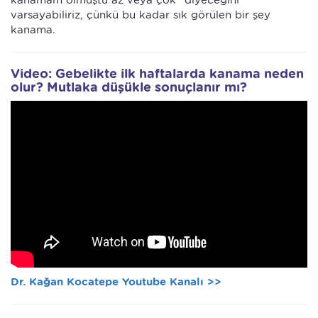
kanamam olmuştu az veya çok" diyeceğini
varsayabiliriz, çünkü bu kadar sık görülen bir şey
kanama.
Video: Gebelikte ilk haftalarda kanama neden
olur? Mutlaka düşükle sonuçlanır mı?
Dr. Kağan Kocatepe Youtube Kanalı >>