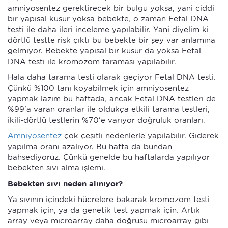
amniyosentez gerektirecek bir bulgu yoksa, yani ciddi
bir yapısal kusur yoksa bebekte, o zaman Fetal DNA
testi ile daha ileri inceleme yapılabilir. Yani diyelim ki
dörtlü testte risk çıktı bu bebekte bir şey var anlamına
gelmiyor. Bebekte yapısal bir kusur da yoksa Fetal
DNA testi ile kromozom taraması yapılabilir.
Hala daha tarama testi olarak geçiyor Fetal DNA testi.
Çünkü %100 tanı koyabilmek için amniyosentez
yapmak lazım bu haftada, ancak Fetal DNA testleri de
%99'a varan oranlar ile oldukça etkili tarama testleri,
ikili-dörtlü testlerin %70'e varıyor doğruluk oranları.
Amniyosentez
çok çeşitli nedenlerle yapılabilir. Giderek
yapılma oranı azalıyor. Bu hafta da bundan
bahsediyoruz. Çünkü genelde bu haftalarda yapılıyor
bebekten sıvı alma işlemi.
Bebekten sıvı neden alınıyor?
Ya sıvının içindeki hücrelere bakarak kromozom testi
yapmak için, ya da genetik test yapmak için. Artık
array veya microarray daha doğrusu microarray gibi