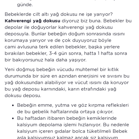
günde.
Bebeklerde cilt altı yağ dokusu ne işe yarıyor?
Kahverengi yağ dokusu
diyoruz biz buna. Bebekler bu
depolar ile doğuyorlar kahverengi yağ dokusu
deposuyla. Bunlar bebeğin doğum sonrasında ısısını
korumaya yarıyor ve de çok duyuyoruz böyle
cami avlusuna terk edilen bebekler, başka yerlere
bırakılan bebekler, 3-4 gün sonra, hatta 1 hafta sonra
bir bakıyorsunuz hala daha yaşıyor.
Yeni doğmuş bebeğin vücudu muhtemel bir kıtlık
durumunda bir süre en azından enerjisini ve sıvısını bu
yağ dokusundan alabiliyor ve vücut ısısını da koruyor
bu yağ deposu karnındaki, karın etrafındaki yağ
dokusu deposu.
Bebeğin emme, yutma ve göz kırpma refleksleri
de bu gebelik haftalarında ortaya çıkıyor.
Bu haftadan itibaren bebeğin kemiklerinde
kalsiyum depolama işlemi hızlanıyor. Bu nedenle
kalsiyum içeren gıdalar bolca tüketilmeli Bebek
asla kalsiyumsuz kalmaz ancak siz kalsiyum