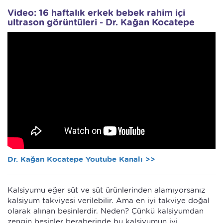
Video: 16 haftalık erkek bebek rahim içi
ultrason görüntüleri - Dr. Kağan Kocatepe
Dr. Kağan Kocatepe Youtube Kanalı >>
Kalsiyumu eğer süt ve süt ürünlerinden alamıyorsanız
kalsiyum takviyesi verilebilir. Ama en iyi takviye doğal
olarak alınan besinlerdir. Neden? Çünkü kalsiyumdan
zengin besinler beraberinde bu kalsiyumun iyi