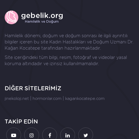
Hamilelik dönemi, doğum ve doğum sonrası ile ilgili ayrıntılı
bilgiler içeren bu site Kadın Hastalıkları ve Doğum Uzmanı
Dr.
Kağan Kocatepe
tarafından hazırlanmaktadır.
Site içeriğindeki tüm bilgi, resim, fotoğraf ve videolar yasal
koruma altındadır ve izinsiz kullanılmamalıdır.
DİĞER SİTELERİMİZ
|
|
jinekoloji.net
hormonlar.com
kagankocatepe.com
TAKİP EDİN