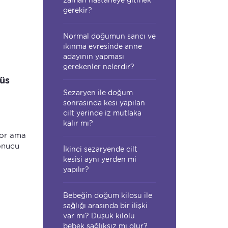
zaman hastaneye gitmek
gerekir?
Normal doğumun sancı ve
ıkınma evresinde anne
adayının yapması
gerekenler nelerdir?
rüs
Sezaryen ile doğum
sonrasında kesi yapılan
cilt yerinde iz mutlaka
kalır mı?
yor ama
sonucu
İkinci sezaryende cilt
kesisi aynı yerden mi
yapılır?
Bebeğin doğum kilosu ile
sağlığı arasında bir ilişki
var mı? Düşük kilolu
bebek sağlıksız mı olur?