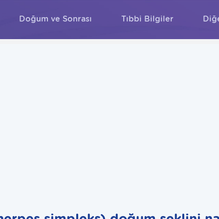
Doğum ve Sonrası
Tıbbi Bilgiler
Diğ
ARA
herpes simpleks) doğum şeklini na