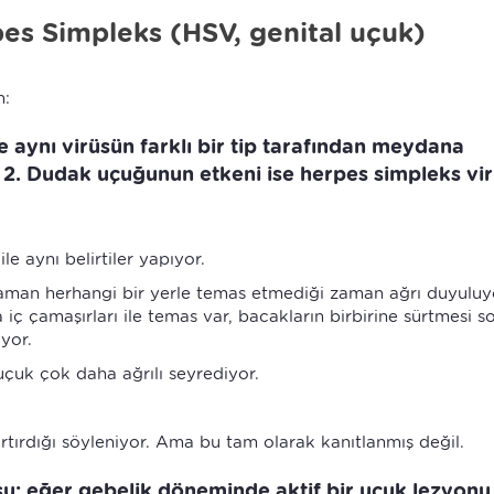
s Simpleks (HSV, genital uçuk)
m:
e aynı virüsün farklı bir tip tarafından meydana
ip 2. Dudak uçuğunun etkeni ise herpes simpleks vi
e aynı belirtiler yapıyor.
 zaman herhangi bir yerle temas etmediği zaman ağrı duyulu
 iç çamaşırları ile temas var, bacakların birbirine sürtmesi 
iyor.
uçuk çok daha ağrılı seyrediyor.
artırdığı söyleniyor. Ama bu tam olarak kanıtlanmış değil.
şu; eğer gebelik döneminde aktif bir uçuk lezyonu