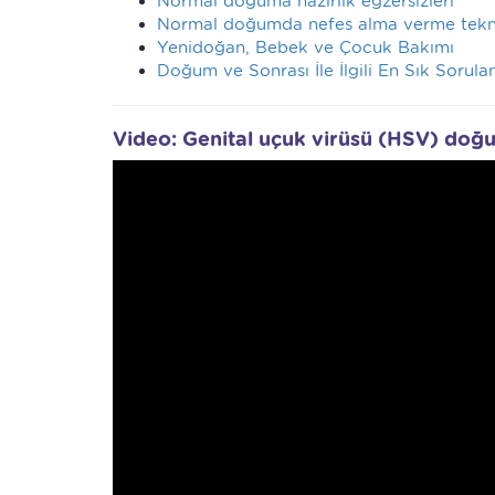
Normal doğuma hazırlık egzersizleri
Normal doğumda nefes alma verme tekni
Yenidoğan, Bebek ve Çocuk Bakımı
Doğum ve Sonrası İle İlgili En Sık Sorula
Video: Genital uçuk virüsü (HSV) doğum