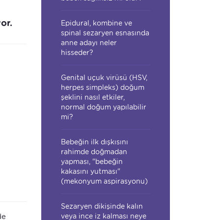
or.
Epidural, kombine ve
spinal sezaryen esnasında
anne adayı neler
hisseder?
Genital uçuk virüsü (HSV,
herpes simpleks) doğum
şeklini nasıl etkiler,
normal doğum yapılabilir
mi?
Bebeğin ilk dışkısını
rahimde doğmadan
yapması, "bebeğin
kakasını yutması"
(mekonyum aspirasyonu)
Sezaryen dikişinde kalın
de
veya ince iz kalması neye