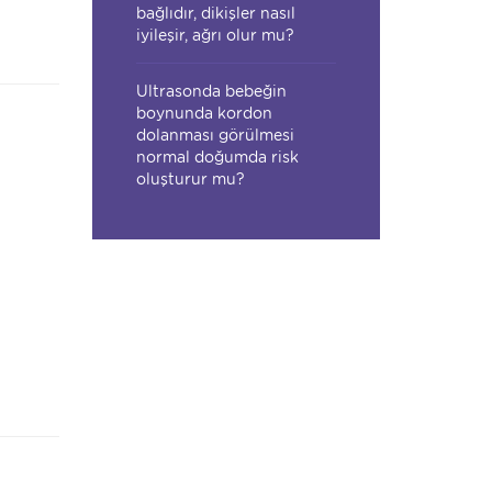
bağlıdır, dikişler nasıl
iyileşir, ağrı olur mu?
Ultrasonda bebeğin
boynunda kordon
dolanması görülmesi
normal doğumda risk
oluşturur mu?