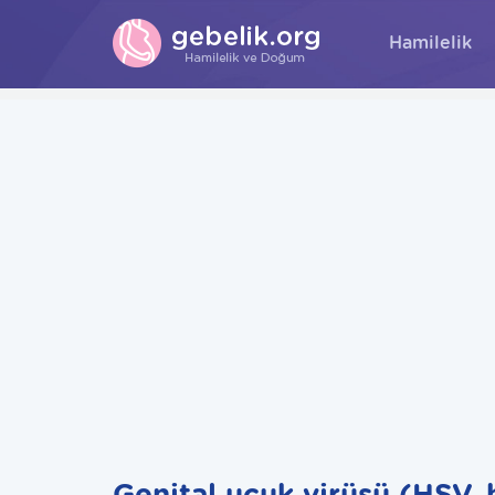
Hamilelik
Genital uçuk virüsü (HSV, 