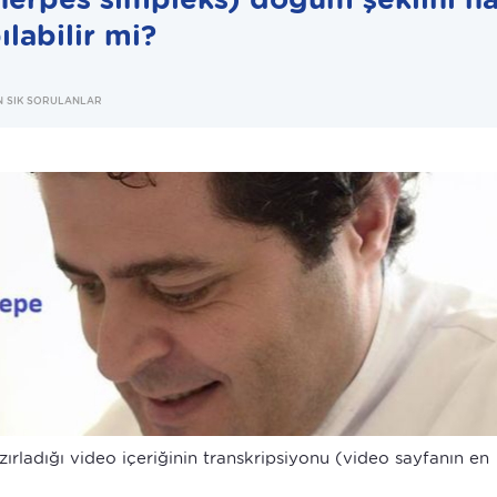
labilir mi?
EN SIK SORULANLAR
ırladığı video içeriğinin transkripsiyonu (video sayfanın en