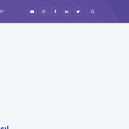
er
sıl