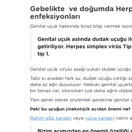
Gebelikte ve doğumda Herpe
enfeksiyonları
Genital uçuk hakkında biraz bilgi vermek lazı
Genital uçuk aslında dudak uçuğu il
getiriliyor. Herpes simplex virüs T
tip 1.
Genital uçuk virüsü aşağı-yukarı dudak uçuğu il
Tabii ki aradaki fark şu; dudak uçuğu çıktığı
daha az ağrı duyuluyor. Halbuki genital uçukta
bir temas var, otururken çok daha ağrılı olabil
Yani genel olarak söylemek gerekirse genital 
Peki bu uçuğun jinekolojik açıdan önemi ne?
Rahim ağzı kanseri
veya
vulva kanseri
riskini 
Bizim açımızdan en önemli özelliği 