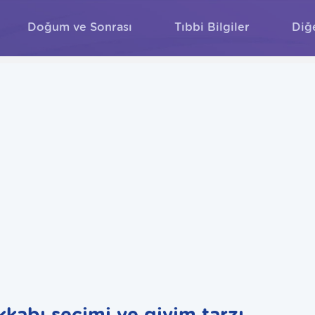
Doğum ve Sonrası
Tıbbi Bilgiler
Diğ
ARA
kkabı seçimi ve giyim tarzı