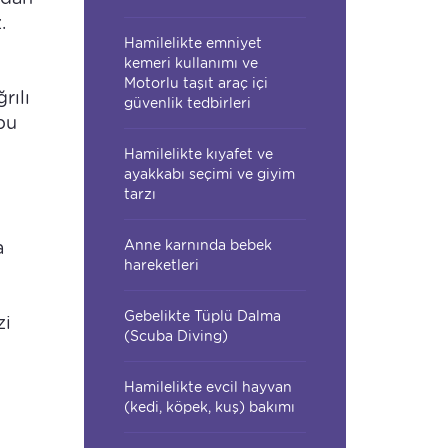
.
Hamilelikte emniyet
kemeri kullanımı ve
Motorlu taşıt araç içi
rılı
güvenlik tedbirleri
bu
Hamilelikte kıyafet ve
ayakkabı seçimi ve giyim
tarzı
a
Anne karnında bebek
hareketleri
Gebelikte Tüplü Dalma
zi
(Scuba Diving)
Hamilelikte evcil hayvan
(kedi, köpek, kuş) bakımı