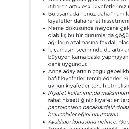
itibaren artık eski kıyafetleriniz
Bu aşamada henüz daha "hamile 
kıyafetler daha rahat hissetmeniz
Meme dokusunda meydana gelen 
olabilir, bu tür durumlarda göğü
ağrıların azalmasına faydalı olaca
İç çamaşırı seçiminde de artık 
büyüyen karna baskı yapmayan kü
daha uygundur.
Anne adaylarının çoğu gebelikte
hafif kıyafetler tercih ederler.
uygun kıyafetler tercih etmelisin
Kıyafet kullanımında maksimum 
rahat hissettiğiniz kıyafetler ter
pantolonların bacaklardaki dola
bulunabileceğini unutmayın.
Ayakkabı konusuna gelince:
Geb
Topuksuz ve yüksek topuklu aya