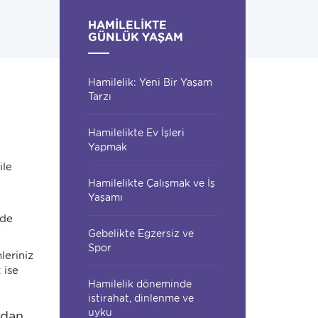
HAMILELIKTE
GÜNLÜK YAŞAM
Hamilelik: Yeni Bir Yaşam
Tarzı
Hamilelikte Ev İşleri
Yapmak
ile
Hamilelikte Çalışmak ve İş
Yaşamı
 de
Gebelikte Egzersiz ve
Spor
leriniz
 ise
Hamilelik döneminde
istirahat, dinlenme ve
uyku
ndan