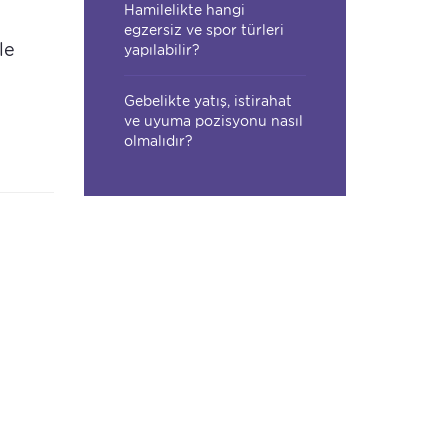
Hamilelikte hangi
egzersiz ve spor türleri
le
yapılabilir?
Gebelikte yatış, istirahat
ve uyuma pozisyonu nasıl
olmalıdır?