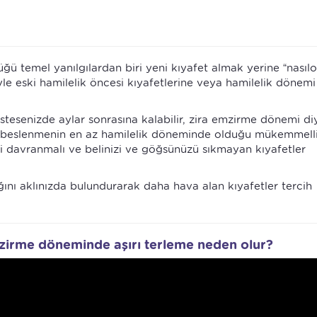
ü temel yanılgılardan biri yeni kıyafet almak yerine “nasılo
e eski hamilelik öncesi kıyafetlerine veya hamilelik dönemi
stesenizde aylar sonrasına kalabilir, zira emzirme dönemi di
e beslenmenin en az hamilelik döneminde olduğu mükemmell
i davranmalı ve belinizi ve göğsünüzü sıkmayan kıyafetler
ını aklınızda bulundurarak daha hava alan kıyafetler tercih
zirme döneminde aşırı terleme neden olur?