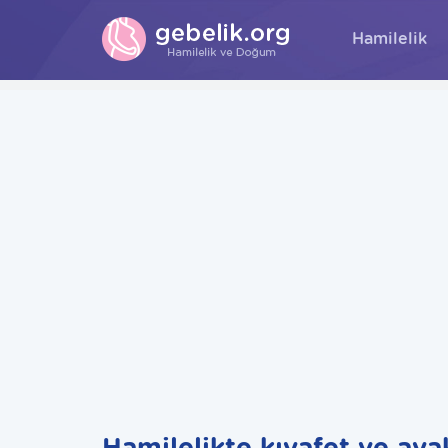
Hamilelik
Hamilelikte kıyafet ve aya