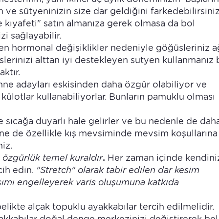
in ve sütyeninizin size dar geldiğini farkedebilirsiniz
kıyafeti" satın almanıza gerek olmasa da bol
i sağlayabilir.
hormonal değişiklikler nedeniyle göğüsleriniz ağ
slerinizi alttan iyi destekleyen sutyen kullanmanız 
ktır.
anne adayları eskisinden daha özgür olabiliyor ve
lotlar kullanabiliyorlar. Bunların pamuklu olması
 sıcağa duyarlı hale gelirler ve bu nedenle de dah
 Yine de özellikle kış mevsiminde mevsim koşullarına
iz.
özgürlük temel kuraldır
.
Her zaman içinde kendini
cih edin.
"Stretch" olarak tabir edilen dar kesim
şımı engelleyerek varis oluşumuna katkıda
elikte alçak topuklu ayakkabılar tercih edilmelidir.
kkabılar doğal denge merkezinizi değiştirerek bel