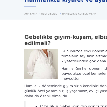
ANA SAYFA
TIBBİ BİLGİLER
HAMİLELİKTE GÜNLÜK YAŞAM
Gebelikte giyim-kuşam, elbi
edilmeli?
Günümüzde eski dönemlerde
firmaların sayısının artma
kıyafetlerinden çok daha 
Hamileliğin her döneminde
büyüdükçe özel kemerleri 
mevcuttur.
Hamilelik döneminde giyim sizin kendinizi dah
günlük özel yaşamınız, iş yaşamınız, ev içi yaşa
daha da özenli olmalıdır.
Özellikle gebeliğinizin ikinci tr