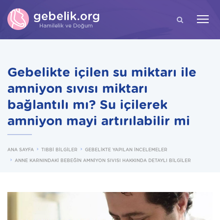
ARA
Gebelikte içilen su miktarı ile
amniyon sıvısı miktarı
bağlantılı mı? Su içilerek
amniyon mayi artırılabilir mi
ANA SAYFA
TIBBİ BİLGİLER
GEBELİKTE YAPILAN İNCELEMELER
ANNE KARNINDAKİ BEBEĞİN AMNİYON SIVISI HAKKINDA DETAYLI BİLGİLER