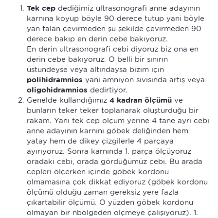
Tek cep
dediğimiz ultrasonografi anne adayının
karnına koyup böyle 90 derece tutup yani böyle
yan falan çevirmeden şu şekilde çevirmeden 90
derece bakıp en derin cebe bakıyoruz.
En derin ultrasonografi cebi diyoruz biz ona en
derin cebe bakıyoruz. O belli bir sınırın
üstündeyse veya altındaysa bizim için
polihidramnios
yani amniyon sıvısında artış veya
oligohidramnios
dedirtiyor.
Genelde kullandığımız
4 kadran ölçümü
ve
bunların teker teker toplanarak oluşturduğu bir
rakam. Yani tek cep ölçüm yerine 4 tane ayrı cebi
anne adayının karnını göbek deliğinden hem
yatay hem de dikey çizgilerle 4 parçaya
ayırıyoruz. Sonra karnında 1. parça ölçüyoruz
oradaki cebi, orada gördüğümüz cebi. Bu arada
cepleri ölçerken içinde göbek kordonu
olmamasına çok dikkat ediyoruz (göbek kordonu
ölçümü olduğu zaman gereksiz yere fazla
çıkartabilir ölçümü. O yüzden göbek kordonu
olmayan bir nbölgeden ölçmeye çalışıyoruz). 1.