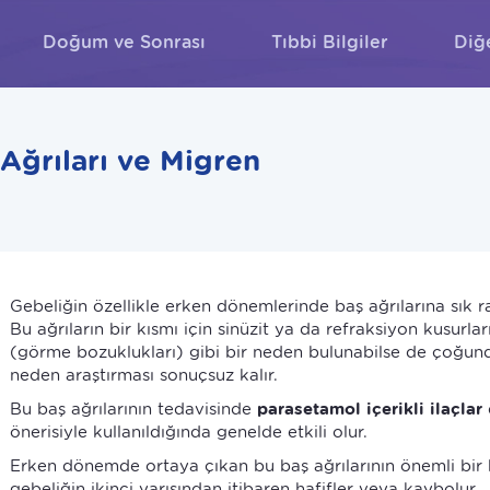
Doğum ve Sonrası
Tıbbi Bilgiler
Diğ
ARA
Ağrıları ve Migren
Gebeliğin özellikle erken dönemlerinde baş ağrılarına sık ra
Bu ağrıların bir kısmı için sinüzit ya da refraksiyon kusurlar
(görme bozuklukları) gibi bir neden bulunabilse de çoğun
neden araştırması sonuçsuz kalır.
Bu baş ağrılarının tedavisinde
parasetamol içerikli ilaçlar
önerisiyle kullanıldığında genelde etkili olur.
Erken dönemde ortaya çıkan bu baş ağrılarının önemli bir 
gebeliğin ikinci yarısından itibaren hafifler veya kaybolur.