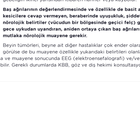
Baş ağrılarının değerlendirmesinde ve özellikle de basit 
kesicilere cevap vermeyen, beraberinde uyuşukluk, şiddet
nörolojik belirtiler (vücudun bir bölgesinde geçici felç) 
gece uykudan uyandıran, aniden ortaya çıkan baş ağrılar
mutlaka nörolojik muayene gerekir.
Beyin tümörleri, beyne ait diğer hastalıklar çok ender olar
görülse de bu muayene özellikle yukarıdaki belirtileri olan
ama ve muayene sonucunda EEG (elektroensefalografi) ve/v
yebilir. Gerekli durumlarda KBB, göz ve diş hekimi konsultas