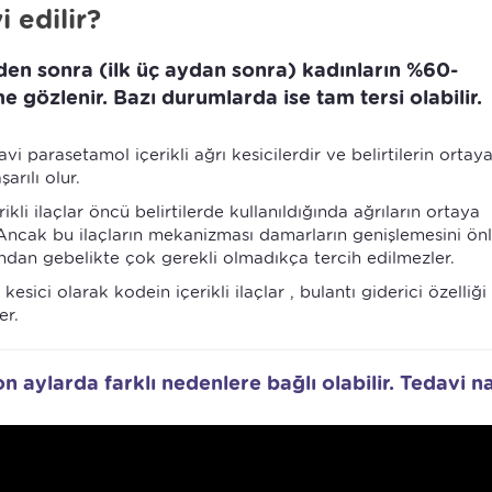
 edilir?
rden sonra (ilk üç aydan sonra) kadınların %60-
e gözlenir. Bazı durumlarda ise tam tersi olabilir.
 parasetamol içerikli ağrı kesicilerdir ve belirtilerin ortaya
arılı olur.
kli ilaçlar öncü belirtilerde kullanıldığında ağrıların ortaya
er. Ancak bu ilaçların mekanizması damarların genişlemesini ö
undan gebelikte çok gerekli olmadıkça tercih edilmezler.
sici olarak kodein içerikli ilaçlar , bulantı giderici özelliği
er.
on aylarda farklı nedenlere bağlı olabilir. Tedavi na