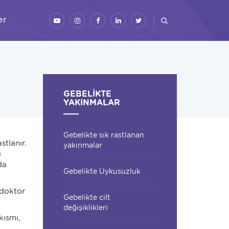
er
GEBELIKTE
YAKINMALAR
Gebelikte sık rastlanan
stlanır.
yakınmalar
ı
da
Gebelikte Uykusuzluk
doktor
Gebelikte cilt
değişiklikleri
kısmı,