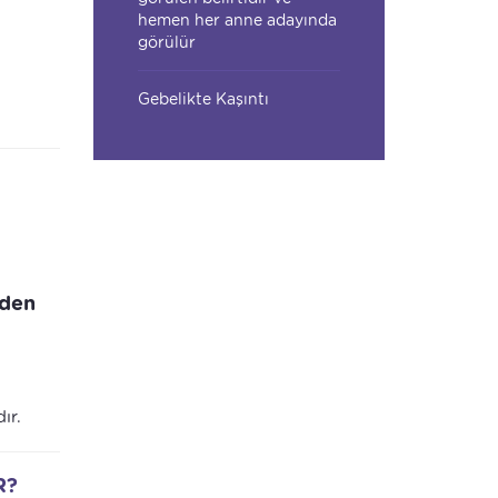
hemen her anne adayında
görülür
Gebelikte Kaşıntı
eden
ır.
R?