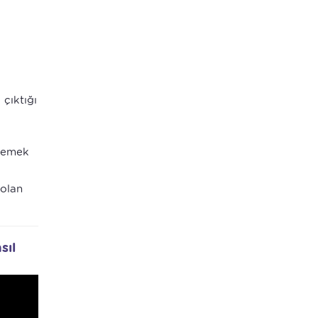
 çıktığı
nlemek
 olan
sıl