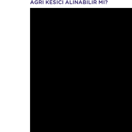
AĞRI KESİCİ ALINABİLİR Mİ?