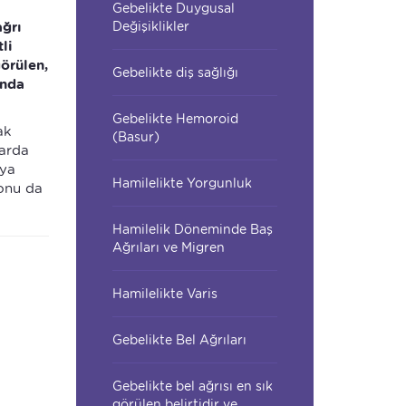
Gebelikte Duygusal
ağrı
Değişiklikler
li
görülen,
Gebelikte diş sağlığı
ında
Gebelikte Hemoroid
ak
(Basur)
larda
eya
Hamilelikte Yorgunluk
yonu da
Hamilelik Döneminde Baş
Ağrıları ve Migren
Hamilelikte Varis
Gebelikte Bel Ağrıları
Gebelikte bel ağrısı en sık
görülen belirtidir ve