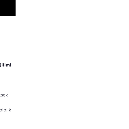
ğilimi
ksek
olojik
n