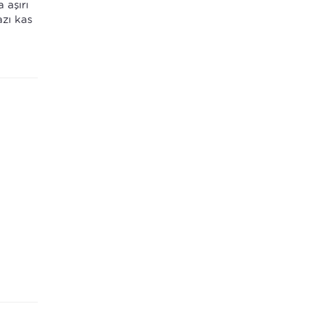
 aşırı
azı kas