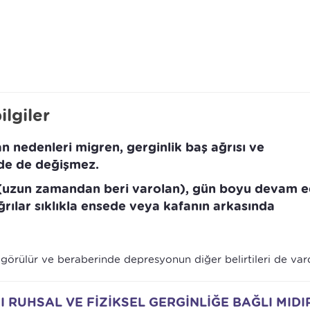
ilgiler
an nedenleri migren, gerginlik baş ağrısı ve
de de değişmez.
rli (uzun zamandan beri varolan), gün boyu devam 
ğrılar sıklıkla ensede veya kafanın arkasında
 görülür ve beraberinde depresyonun diğer belirtileri de vard
SI RUHSAL VE FİZİKSEL GERGİNLİĞE BAĞLI MIDI