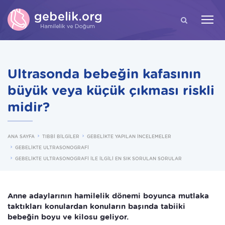
ARA
Ultrasonda bebeğin kafasının
büyük veya küçük çıkması riskli
midir?
ANA SAYFA
TIBBİ BİLGİLER
GEBELİKTE YAPILAN İNCELEMELER
GEBELİKTE ULTRASONOGRAFİ
GEBELİKTE ULTRASONOGRAFİ İLE İLGİLİ EN SIK SORULAN SORULAR
Anne adaylarının hamilelik dönemi boyunca mutlaka
taktıkları konulardan konuların başında tabiiki
bebeğin boyu ve kilosu geliyor.