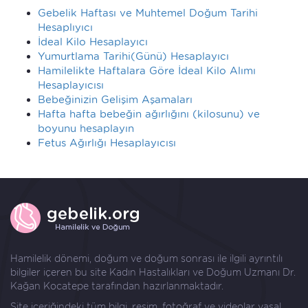
Gebelik Haftası ve Muhtemel Doğum Tarihi
Hesaplıyıcı
İdeal Kilo Hesaplayıcı
Yumurtlama Tarihi(Günü) Hesaplayıcı
Hamilelikte Haftalara Göre İdeal Kilo Alımı
Hesaplayıcısı
Bebeğinizin Gelişim Aşamaları
Hafta hafta bebeğin ağırlığını (kilosunu) ve
boyunu hesaplayın
Fetus Ağırlığı Hesaplayıcısı
Hamilelik dönemi, doğum ve doğum sonrası ile ilgili ayrıntılı
bilgiler içeren bu site Kadın Hastalıkları ve Doğum Uzmanı
Dr.
Kağan Kocatepe
tarafından hazırlanmaktadır.
Site içeriğindeki tüm bilgi, resim, fotoğraf ve videolar yasal