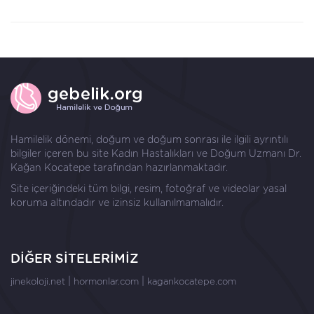
Hamilelik dönemi, doğum ve doğum sonrası ile ilgili ayrıntılı
bilgiler içeren bu site Kadın Hastalıkları ve Doğum Uzmanı
Dr.
Kağan Kocatepe
tarafından hazırlanmaktadır.
Site içeriğindeki tüm bilgi, resim, fotoğraf ve videolar yasal
koruma altındadır ve izinsiz kullanılmamalıdır.
DİĞER SİTELERİMİZ
|
|
jinekoloji.net
hormonlar.com
kagankocatepe.com