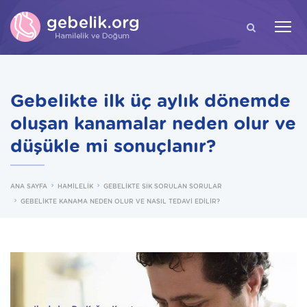
ARA
Gebelikte ilk üç aylık dönemde
oluşan kanamalar neden olur ve
düşükle mi sonuçlanır?
ANA SAYFA
HAMİLELİK
GEBELİKTE SIK SORULAN SORULAR
GEBELİKTE KANAMA NEDEN OLUR VE NASIL TEDAVİ EDİLİR?