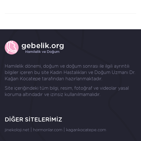
Hamilelik dönemi, doğum ve doğum sonrası ile ilgili ayrıntılı
bilgiler içeren bu site Kadın Hastalıkları ve Doğum Uzmanı
Dr.
Kağan Kocatepe
tarafından hazırlanmaktadır.
Site içeriğindeki tüm bilgi, resim, fotoğraf ve videolar yasal
koruma altındadır ve izinsiz kullanılmamalıdır.
DİĞER SİTELERİMİZ
|
|
jinekoloji.net
hormonlar.com
kagankocatepe.com