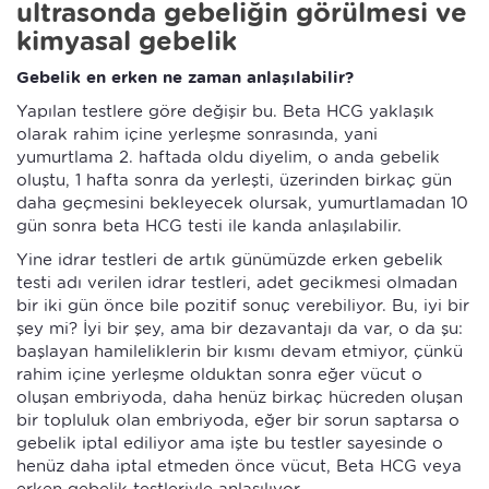
ultrasonda gebeliğin görülmesi ve
kimyasal gebelik
Gebelik en erken ne zaman anlaşılabilir?
Yapılan testlere göre değişir bu. Beta HCG yaklaşık
olarak rahim içine yerleşme sonrasında, yani
yumurtlama 2. haftada oldu diyelim, o anda gebelik
oluştu, 1 hafta sonra da yerleşti, üzerinden birkaç gün
daha geçmesini bekleyecek olursak, yumurtlamadan 10
gün sonra beta HCG testi ile kanda anlaşılabilir.
Yine idrar testleri de artık günümüzde erken gebelik
testi adı verilen idrar testleri, adet gecikmesi olmadan
bir iki gün önce bile pozitif sonuç verebiliyor. Bu, iyi bir
şey mi? İyi bir şey, ama bir dezavantajı da var, o da şu:
başlayan hamileliklerin bir kısmı devam etmiyor, çünkü
rahim içine yerleşme olduktan sonra eğer vücut o
oluşan embriyoda, daha henüz birkaç hücreden oluşan
bir topluluk olan embriyoda, eğer bir sorun saptarsa o
gebelik iptal ediliyor ama işte bu testler sayesinde o
henüz daha iptal etmeden önce vücut, Beta HCG veya
erken gebelik testleriyle anlaşılıyor.