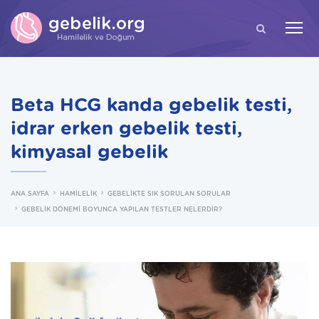
ARA
Beta HCG kanda gebelik testi,
idrar erken gebelik testi,
kimyasal gebelik
ANA SAYFA
HAMİLELİK
GEBELİKTE SIK SORULAN SORULAR
GEBELİK DÖNEMİ BOYUNCA YAPILAN TESTLER NELERDİR?