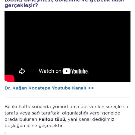
gerçekleşir?
Dr. Kağan Kocatepe Youtube Kanalı >>
Bu iki hafta sonunda yumurtlama adı verilen süreçle sol
tarafa veya sağ taraftaki olgunlaştığı yere, genelde
orada bulunan
Fallop tüpü,
yani kanal dediğimiz
boşluğun içine geçecektir.