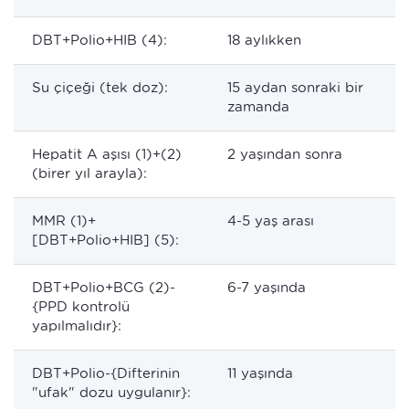
DBT+Polio+HIB (4):
18 aylıkken
Su çiçeği (tek doz):
15 aydan sonraki bir
zamanda
Hepatit A aşısı (1)+(2)
2 yaşından sonra
(birer yıl arayla):
MMR (1)+
4-5 yaş arası
[DBT+Polio+HIB] (5):
DBT+Polio+BCG (2)-
6-7 yaşında
{PPD kontrolü
yapılmalıdır}:
DBT+Polio-{Difterinin
11 yaşında
"ufak" dozu uygulanır}: