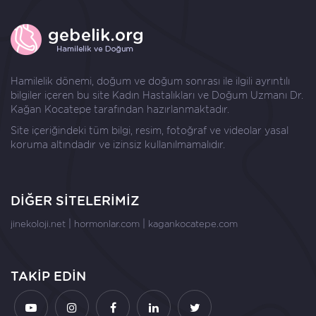
Hamilelik dönemi, doğum ve doğum sonrası ile ilgili ayrıntılı
bilgiler içeren bu site Kadın Hastalıkları ve Doğum Uzmanı
Dr.
Kağan Kocatepe
tarafından hazırlanmaktadır.
Site içeriğindeki tüm bilgi, resim, fotoğraf ve videolar yasal
koruma altındadır ve izinsiz kullanılmamalıdır.
DİĞER SİTELERİMİZ
|
|
jinekoloji.net
hormonlar.com
kagankocatepe.com
TAKİP EDİN