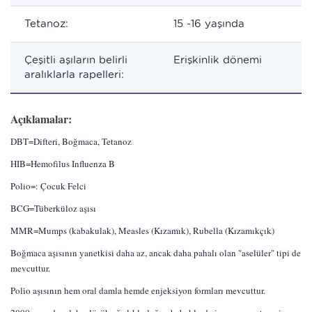
Tetanoz:
15 -16 yaşında
Çeşitli aşıların belirli
Erişkinlik dönemi
aralıklarla rapelleri:
Açıklamalar:
DBT=Difteri, Boğmaca, Tetanoz
HIB=Hemofilus Influenza B
Polio=: Çocuk Felci
BCG=Tüberküloz aşısı
MMR=Mumps (kabakulak), Measles (Kızamık), Rubella (Kızamıkçık)
Boğmaca aşısının yanetkisi daha az, ancak daha pahalı olan "aselüler" tipi de
mevcuttur.
Polio aşısının hem oral damla hemde enjeksiyon formları mevcuttur.