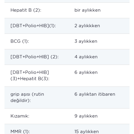
Hepatit B (2):
bir aylıkken
[DBT+Polio+HIB](1):
2 aylıkkken
BCG (1):
3 aylıkken
[DBT+Polio+HIB] (2):
4 aylıkken
[DBT+Polio+HIB]
6 aylıkken
(3)+Hepatit B(3):
grip aşısı (rutin
6 aylıktan itibaren
değildir):
Kızamık:
9 aylıkken
MMR (1):
15 aylıkken