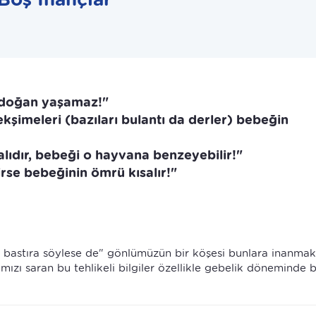
k doğan yaşamaz!"
kşimeleri (bazıları bulantı da derler) bebeğin
ıdır, bebeği o hayvana benzeyebilir!"
irse bebeğinin ömrü kısalır!"
ra bastıra söylese de" gönlümüzün bir köşesi bunlara inanmak
mızı saran bu tehlikeli bilgiler özellikle gebelik döneminde bi