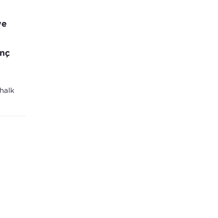
ye
anç
halk