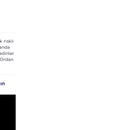
 riskli
 anda
adınlar
 Ordan
ın