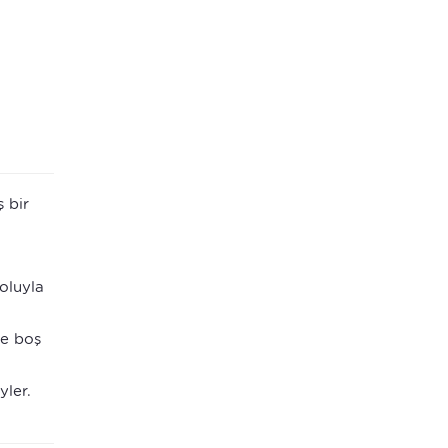
 bir
yoluyla
re boş
yler.