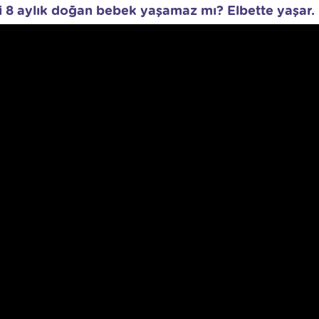
i 8 aylık doğan bebek yaşamaz mı? Elbette yaşar.