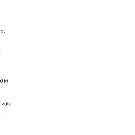
det
i
din
ı kutu
r