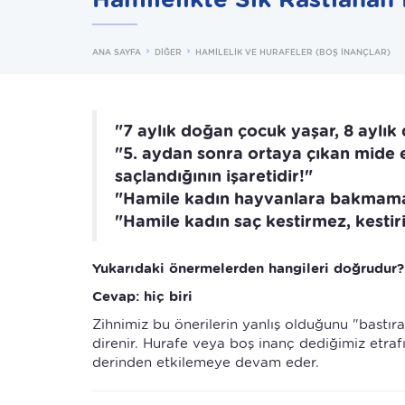
ANA SAYFA
DİĞER
HAMİLELİK VE HURAFELER (BOŞ İNANÇLAR)
"7 aylık doğan çocuk yaşar, 8 aylı
"5. aydan sonra ortaya çıkan mide e
saçlandığının işaretidir!"
"Hamile kadın hayvanlara bakmamal
"Hamile kadın saç kestirmez, kestir
Yukarıdaki önermelerden hangileri doğrudur?
Cevap: hiç biri
Zihnimiz bu önerilerin yanlış olduğunu "bastı
direnir. Hurafe veya boş inanç dediğimiz etrafı
derinden etkilemeye devam eder.