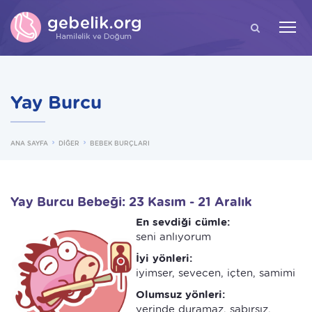
ARA
Yay Burcu
ANA SAYFA
DİĞER
BEBEK BURÇLARI
Yay Burcu Bebeği: 23 Kasım - 21 Aralık
En sevdiği cümle:
seni anlıyorum
İyi yönleri:
iyimser, sevecen, içten, samimi
Olumsuz yönleri:
yerinde duramaz, sabırsız,